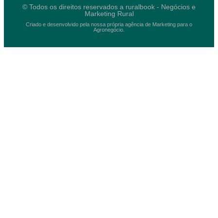
© Todos os direitos reservados a ruralbook - Negócios e
Marketing Rural
Criado e desenvolvido pela nossa própria agência de Marketing para o
Agronegócio.