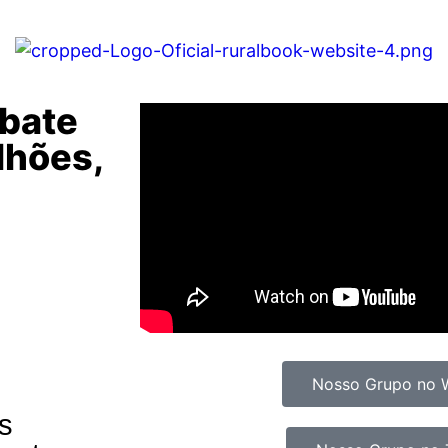
bate
lhões,
Nosso Grupo no 
s