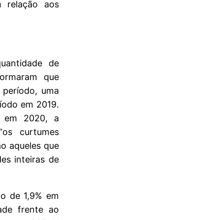
 relação aos
uantidade de
nformaram que
 período, uma
íodo em 2019.
r em 2020, a
“os curtumes
ão aqueles que
es inteiras de
to de 1,9% em
ade frente ao