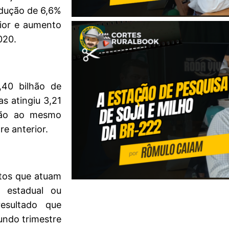
redução de 6,6%
ior e aumento
020.
,40 bilhão de
s atingiu 3,21
ção ao mesmo
e anterior.
ntos que atuam
, estadual ou
resultado que
ndo trimestre