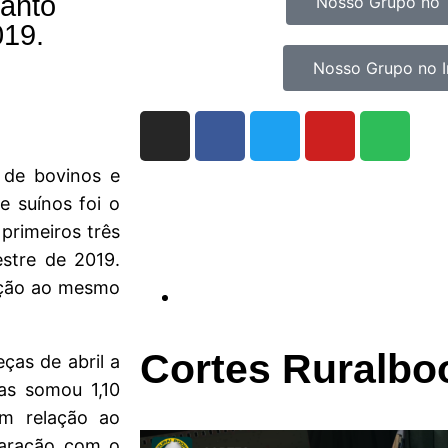
uanto
Nosso Grupo no 
019.
Nosso Grupo no 
 de bovinos e
e suínos foi o
primeiros três
stre de 2019.
ação ao mesmo
Cortes Ruralbo
ças de abril a
as somou 1,10
m relação ao
aração com o