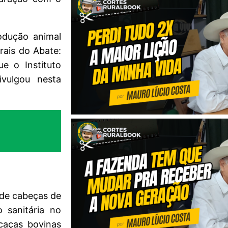
odução animal
rais do Abate:
ue o Instituto
ivulgou nesta
 de cabeças de
 sanitária no
caças bovinas