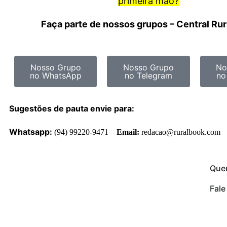
primeira mão?
Faça parte de nossos grupos – Central Ru
Nosso Grupo
Nosso Grupo
No
no WhatsApp
no Telegram
no
Sugestões de pauta envie para:
Whatsapp:
(94) 99220-9471 –
Email:
redacao@ruralbook.com
Que
Fal