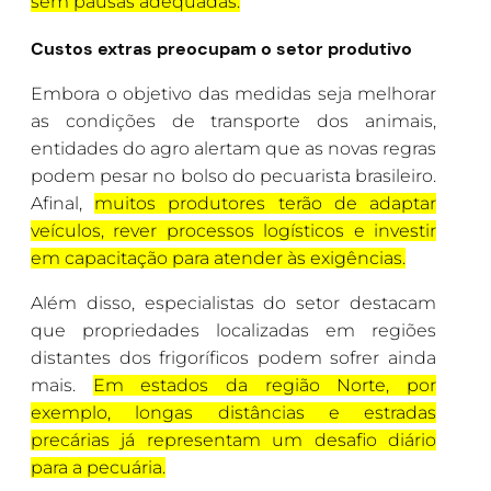
sem pausas adequadas.
Custos extras preocupam o setor produtivo
Embora o objetivo das medidas seja melhorar
as condições de transporte dos animais,
entidades do agro alertam que as novas regras
podem pesar no bolso do pecuarista brasileiro.
Afinal,
muitos produtores terão de adaptar
veículos, rever processos logísticos e investir
em capacitação para atender às exigências.
Além disso, especialistas do setor destacam
que propriedades localizadas em regiões
distantes dos frigoríficos podem sofrer ainda
mais.
Em estados da região Norte, por
exemplo, longas distâncias e estradas
precárias já representam um desafio diário
para a pecuária.