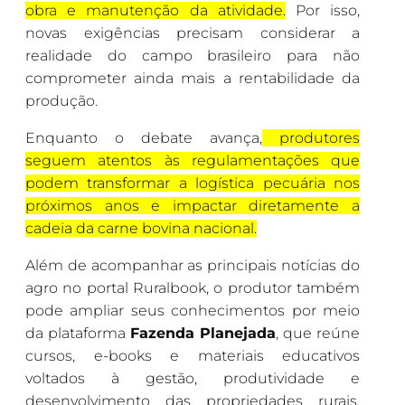
obra e manutenção da atividade.
Por isso,
novas exigências precisam considerar a
realidade do campo brasileiro para não
comprometer ainda mais a rentabilidade da
produção.
Enquanto o debate avança,
produtores
seguem atentos às regulamentações que
podem transformar a logística pecuária nos
próximos anos e impactar diretamente a
cadeia da carne bovina nacional.
Além de acompanhar as principais notícias do
agro no portal Ruralbook, o produtor também
pode ampliar seus conhecimentos por meio
da plataforma
Fazenda Planejada
, que reúne
cursos, e-books e materiais educativos
voltados à gestão, produtividade e
desenvolvimento das propriedades rurais.