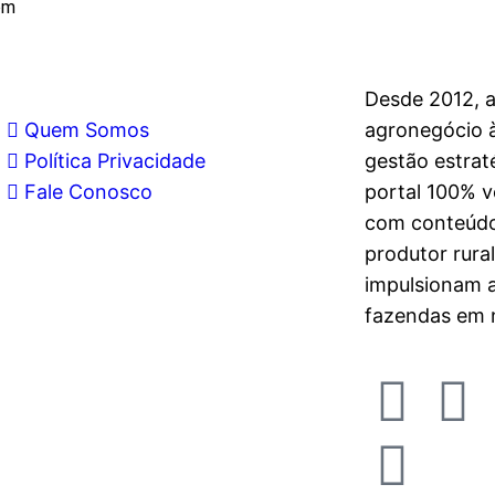
om
Desde 2012, 
Quem Somos
agronegócio à
Política Privacidade
gestão estrat
Fale Conosco
portal 100% vo
com conteúdo
produtor rura
impulsionam 
fazendas em n