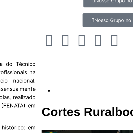
Nosso Grupo no
Nosso Grupo no 
ia do Técnico
ofissionais na
io nacional.
onsensualmente
las, realizado
s (FENATA) em
Cortes Ruralbo
histórico: em