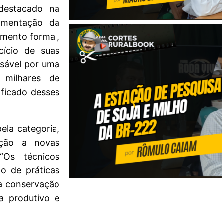
 destacado na
amentação da
imento formal,
ício de suas
nsável por uma
 milhares de
ificado desses
ela categoria,
ação a novas
 “Os técnicos
o de práticas
 a conservação
a produtivo e