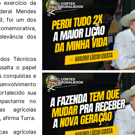
o exercício da
ederal Mendes
09, foi um dos
 comemorativa,
elevância dos
 dos Técnicos
salta o papel
s conquistas e
envolvimento
ortalecido sua
mpactante no
as agrícolas
 afirma Turra.
as agrícolas