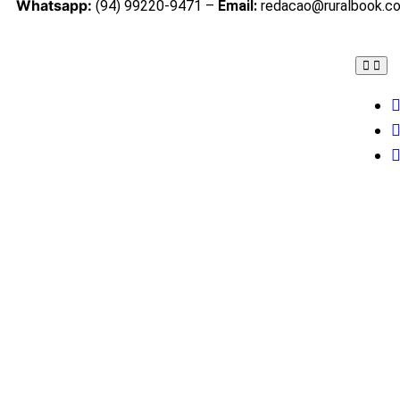
Whatsapp:
(94) 99220-9471 –
Email:
redacao@ruralbook.c