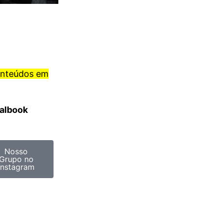
onteúdos em
ralbook
Nosso
Grupo no
Instagram