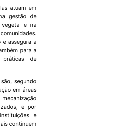
olas atuam em
 na gestão de
e vegetal e na
e comunidades.
o e assegura a
 também para a
 práticas de
s são, segundo
uação em áreas
 mecanização
izados, e por
stituições e
nais continuem