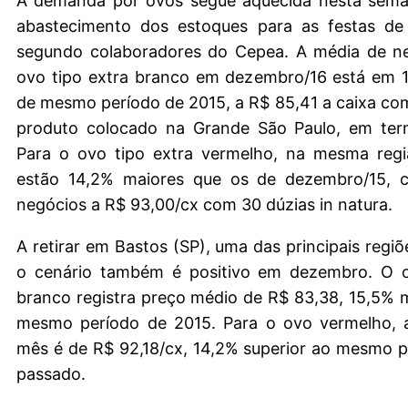
A demanda por ovos segue aquecida nesta sema
abastecimento dos estoques para as festas de 
segundo colaboradores do Cepea. A média de n
ovo tipo extra branco em dezembro/16 está em 1
de mesmo período de 2015, a R$ 85,41 a caixa co
produto colocado na Grande São Paulo, em ter
Para o ovo tipo extra vermelho, na mesma regi
estão 14,2% maiores que os de dezembro/15, 
negócios a R$ 93,00/cx com 30 dúzias in natura.
A retirar em Bastos (SP), uma das principais regiõ
o cenário também é positivo em dezembro. O o
branco registra preço médio de R$ 83,38, 15,5% 
mesmo período de 2015. Para o ovo vermelho, 
mês é de R$ 92,18/cx, 14,2% superior ao mesmo 
passado.