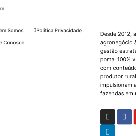
om
em Somos
Política Privacidade
Desde 2012, 
agronegócio à
le Conosco
gestão estrat
portal 100% vo
com conteúdo
produtor rura
impulsionam 
fazendas em n