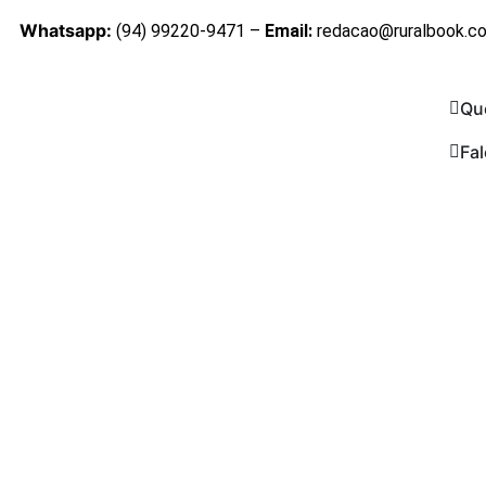
Whatsapp:
(94) 99220-9471 –
Email:
redacao@ruralbook.c
Qu
Fa