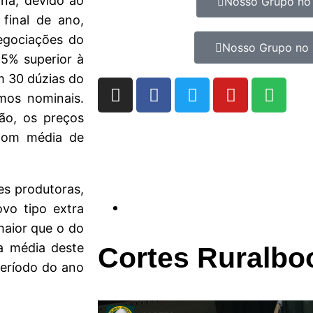
na, devido ao
Nosso Grupo no
final de ano,
egociações do
Nosso Grupo no 
5% superior à
m 30 dúzias do
mos nominais.
ão, os preços
com média de
es produtoras,
vo tipo extra
maior que o do
a média deste
Cortes Ruralbo
período do ano