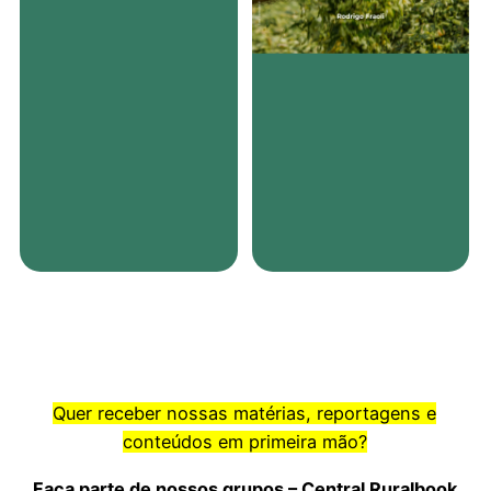
Quer receber nossas matérias, reportagens e
conteúdos em primeira mão?
Faça parte de nossos grupos – Central Ruralbook