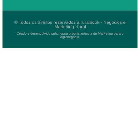
© Todos os direitos reservados a ruralbook - Negócios e
Marketing Rural
Criado e desenvolvido pela nossa própria agência de Marketing para o
Agronegócio.