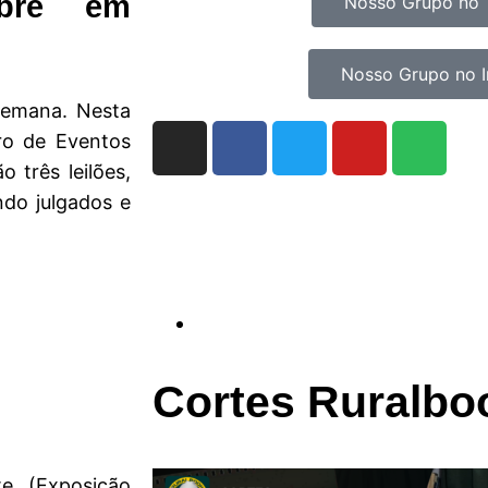
obre em
Nosso Grupo no 
Nosso Grupo no 
 semana. Nesta
ro de Eventos
 três leilões,
ndo julgados e
Cortes Ruralbo
e (Exposição