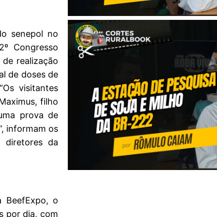
do senepol no
2º Congresso
 de realização
al de doses de
Os visitantes
Maximus, filho
uma prova de
”, informam os
 diretores da
a BeefExpo, o
s por dia, com