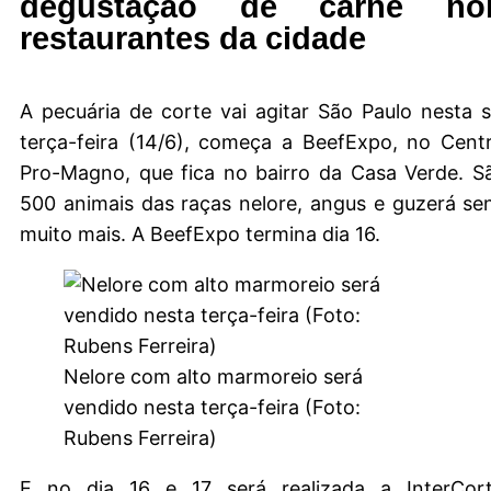
degustação de carne n
restaurantes da cidade
A pecuária de corte vai agitar São Paulo nesta
terça-feira (14/6), começa a BeefExpo, no Cent
Pro-Magno, que fica no bairro da Casa Verde. São
500 animais das raças nelore, angus e guzerá se
muito mais. A BeefExpo termina dia 16.
Nelore com alto marmoreio será
vendido nesta terça-feira (Foto:
Rubens Ferreira)
E no dia 16 e 17 será realizada a InterCort