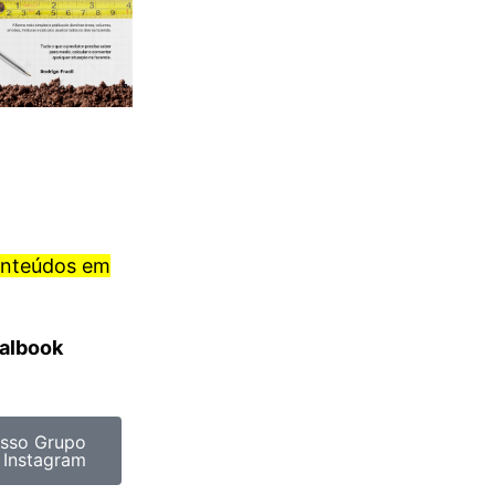
onteúdos em
ralbook
sso Grupo
 Instagram