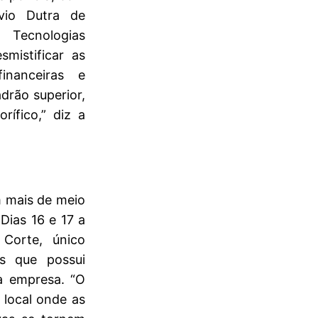
vio Dutra de
 Tecnologias
mistificar as
inanceiras e
drão superior,
ífico,” diz a
m mais de meio
Dias 16 e 17 a
Corte, único
s que possui
a empresa. “O
 local onde as