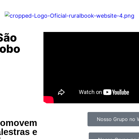
 São
lobo
Nosso Grupo no 
romovem
lestras e