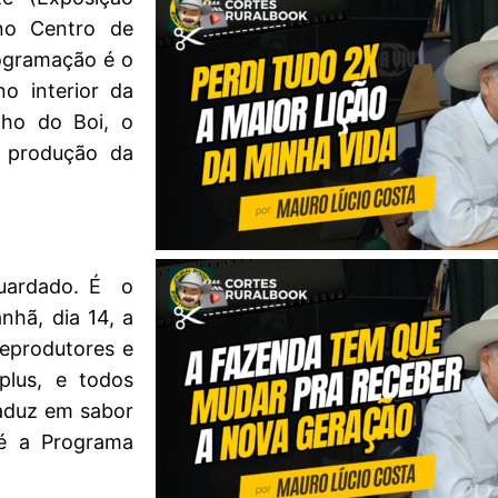
no Centro de
rogramação é o
 interior da
nho do Boi, o
e produção da
guardado. É o
hã, dia 14, a
reprodutores e
plus, e todos
aduz em sabor
é a Programa