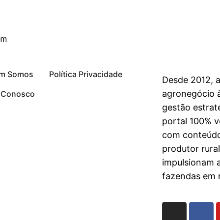
om
m Somos
Política Privacidade
Desde 2012, 
agronegócio à
e Conosco
gestão estrat
portal 100% vo
com conteúdo
produtor rura
impulsionam 
fazendas em n