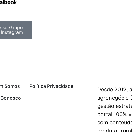
ralbook
sso Grupo
 Instagram
m Somos
Política Privacidade
Desde 2012, 
agronegócio à
e Conosco
gestão estrat
portal 100% vo
com conteúdo
produtor rura