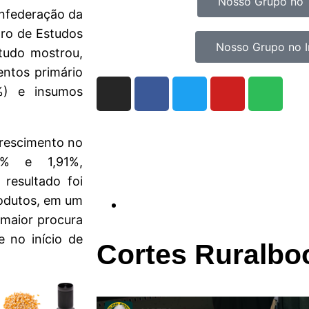
Nosso Grupo no 
onfederação da
tro de Estudos
Nosso Grupo no 
tudo mostrou,
entos primário
1%) e insumos
crescimento no
1% e 1,91%,
resultado foi
rodutos, em um
 maior procura
e no início de
Cortes Ruralbo