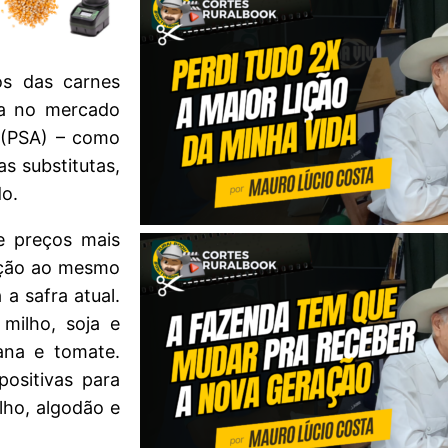
os das carnes
da no mercado
 (PSA) – como
s substitutas,
do.
e preços mais
lação ao mesmo
a safra atual.
milho, soja e
nana e tomate.
ositivas para
lho, algodão e