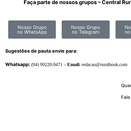
Faça parte de nossos grupos – Central Ru
Nosso Grupo
Nosso Grupo
No
no WhatsApp
no Telegram
no
Sugestões de pauta envie para:
Whatsapp:
(94) 99220-9471 –
Email:
redacao@ruralbook.com
Que
Fal