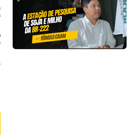
a
s
m
s
,