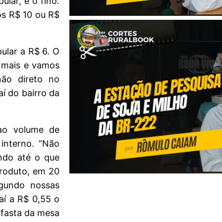
lar, é o fino.
os R$ 10 ou R$
ular a R$ 6. O
r mais e vamos
ão direto no
aí do bairro da
ao volume de
interno. “Não
ndo até o que
produto, em 20
gundo nossas
aí a R$ 0,55 o
afasta da mesa