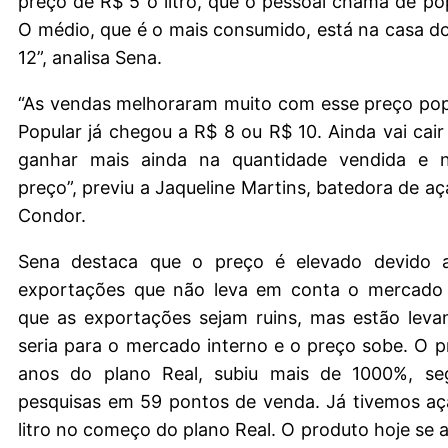
preço de R$ 5 o litro, que o pessoal chama de popu
O médio, que é o mais consumido, está na casa d
12”, analisa Sena.
“As vendas melhoraram muito com esse preço pop
Popular já chegou a R$ 8 ou R$ 10. Ainda vai cai
ganhar mais ainda na quantidade vendida e n
preço”, previu a Jaqueline Martins, batedora de aç
Condor.
Sena destaca que o preço é elevado devido 
exportações que não leva em conta o mercado 
que as exportações sejam ruins, mas estão leva
seria para o mercado interno e o preço sobe. O 
anos do plano Real, subiu mais de 1000%, se
pesquisas em 59 pontos de venda. Já tivemos aç
litro no começo do plano Real. O produto hoje se 