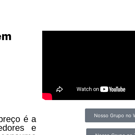
 em
Nosso Grupo no 
preço é a
edores e