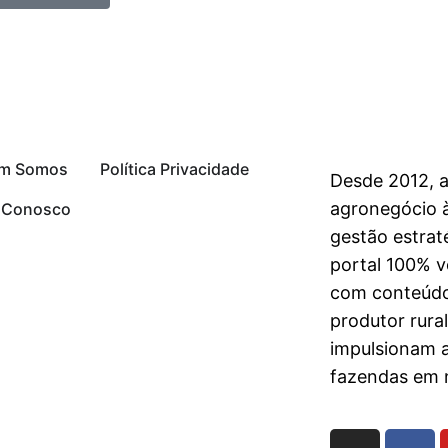
m Somos
Política Privacidade
Desde 2012, 
agronegócio à
e Conosco
gestão estrat
portal 100% vo
com conteúdo
produtor rura
impulsionam 
fazendas em n