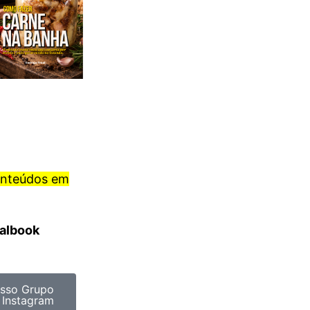
onteúdos em
ralbook
sso Grupo
 Instagram