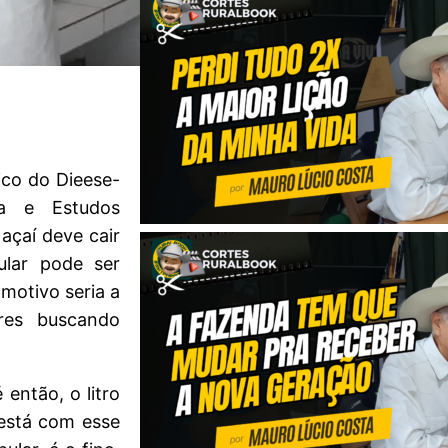
ico do Dieese-
ca e Estudos
açaí deve cair
ular pode ser
motivo seria a
res buscando
então, o litro
está com esse