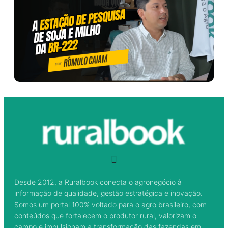
Desde 2012, a Ruralbook conecta o agronegócio à
informação de qualidade, gestão estratégica e inovação.
Somos um portal 100% voltado para o agro brasileiro, com
conteúdos que fortalecem o produtor rural, valorizam o
campo e impulsionam a transformação das fazendas em