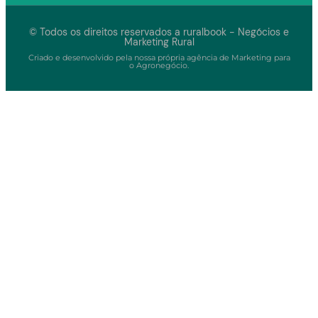
© Todos os direitos reservados a ruralbook - Negócios e
Marketing Rural
Criado e desenvolvido pela nossa própria agência de Marketing para
o Agronegócio.