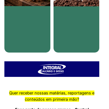
Quer receber nossas matérias, reportagens e
conteúdos em primeira mão?