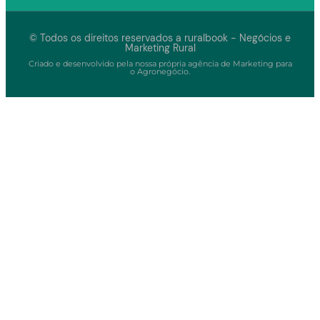
© Todos os direitos reservados a ruralbook - Negócios e
Marketing Rural
Criado e desenvolvido pela nossa própria agência de Marketing para
o Agronegócio.