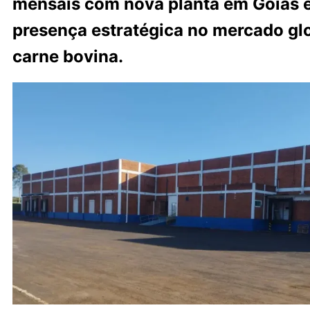
mensais com nova planta em Goiás 
presença estratégica no mercado gl
carne bovina.