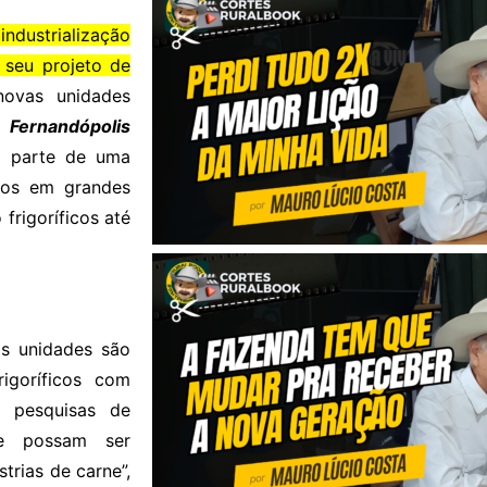
industrialização
 seu projeto de
ovas unidades
 Fernandópolis
m parte de uma
ados em grandes
frigoríficos até
s unidades são
igoríficos com
e pesquisas de
ue possam ser
trias de carne”,