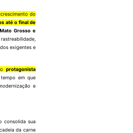
 crescimento do
os até o final de
Mato Grosso e
streabilidade,
dos exigentes e
omo
protagonista
tempo em que
 modernização e
 consolida sua
cadeia da carne