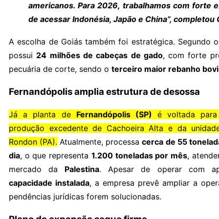
americanos. Para 2026, trabalhamos com forte e
de acessar Indonésia, Japão e China”, completou 
A escolha de Goiás também foi estratégica. Segundo o
possui
24 milhões de cabeças de gado
, com forte p
pecuária de corte, sendo o
terceiro maior rebanho bovi
Fernandópolis amplia estrutura de desossa
Já a planta de
Fernandópolis (SP)
é voltada para
produção excedente de Cachoeira Alta e da unida
Rondon (PA).
Atualmente, processa
cerca de 55 tonelad
dia
, o que representa
1.200 toneladas por mês
, atende
mercado da
Palestina
. Apesar de operar com 
capacidade instalada
, a empresa prevê ampliar a ope
pendências jurídicas forem solucionadas.