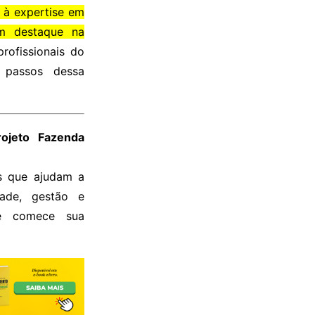
 à expertise em
em destaque na
rofissionais do
 passos dessa
ojeto Fazenda
os que ajudam a
dade, gestão e
 comece sua