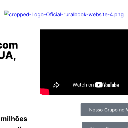
 com
UA,
Nosso Grupo no 
 milhões