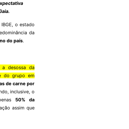
xpectativa
Gaia.
 IBGE, o estado
redominância da
no do país
.
 a desossa da
de do grupo em
as de carne por
ndo, inclusive, o
apenas
50% da
ração assim que