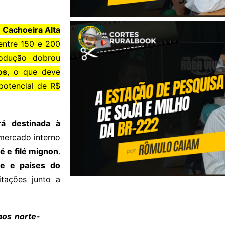
m
Cachoeira Alta
entre 150 e 200
odução dobrou
os
, o que deve
otencial de R$
á destinada à
mercado interno
lé e filé mignon
.
le e países do
itações junto a
aos norte-