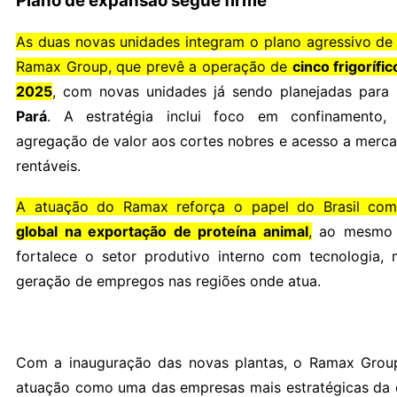
Plano de expansão segue firme
As duas novas unidades integram o plano agressivo de
Ramax Group, que prevê a operação de
cinco frigorífic
2025
, com novas unidades já sendo planejadas para
Pará
. A estratégia inclui foco em confinamento, ra
agregação de valor aos cortes nobres e acesso a merca
rentáveis.
A atuação do Ramax reforça o papel do Brasil c
global na exportação de proteína animal
,
ao mesmo 
fortalece o setor produtivo interno com tecnologia,
geração de empregos nas regiões onde atua.
Com a inauguração das novas plantas, o Ramax Group
atuação como uma das empresas mais estratégicas da 