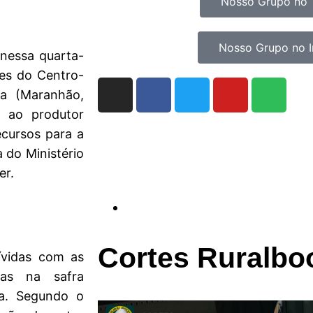
Nosso Grupo no 
Nosso Grupo no 
nessa quarta-
res do Centro-
ba (Maranhão,
o ao produtor
cursos para a
a do Ministério
er.
Cortes Ruralbo
ívidas com as
das na safra
ca. Segundo o