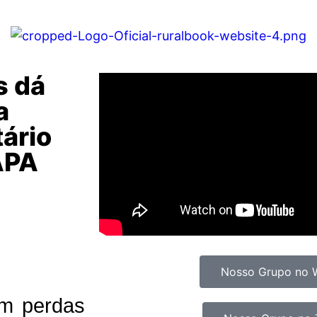
s dá
a
tário
MAPA
Nosso Grupo no 
om perdas