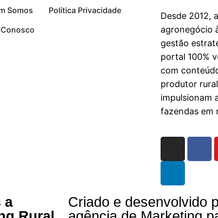
m Somos
Política Privacidade
Desde 2012, 
agronegócio à
e Conosco
gestão estrat
portal 100% vo
com conteúdo
produtor rura
impulsionam 
fazendas em n
 a
Criado e desenvolvido p
ng Rural
agência de Marketing p