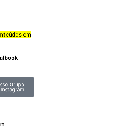
onteúdos em
ralbook
sso Grupo
 Instagram
om