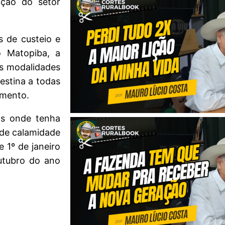
ação do setor
s de custeio e
o Matopiba, a
as modalidades
estina a todas
imento.
os onde tenha
 de calamidade
e 1º de janeiro
outubro do ano