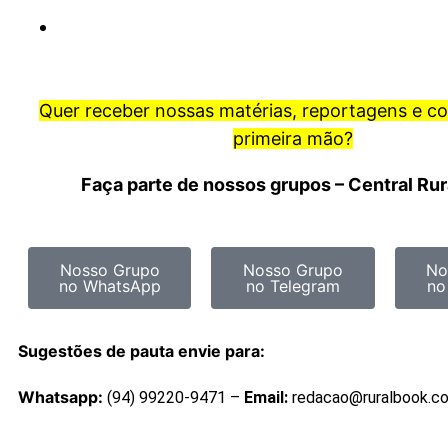
Quer receber nossas matérias, reportagens e c
primeira mão?
Faça parte de nossos grupos – Central Ru
Nosso Grupo
Nosso Grupo
No
no WhatsApp
no Telegram
no
Sugestões de pauta envie para:
Whatsapp:
(94) 99220-9471 –
Email:
redacao@ruralbook.c