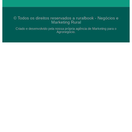
© Todos os direitos reservados a ruralbook - Negócios e
Marketing Rural
Criado e desenvolvido pela nossa própria agência de Marketing para o
Agronegócio.