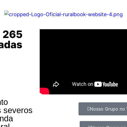
u 265
cadas
nto
os severos
Nosso Grupo no
inda
ral.