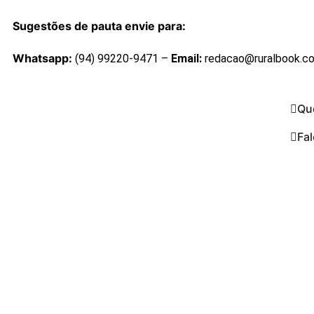
Sugestões de pauta envie para:
Whatsapp:
(94) 99220-9471 –
Email:
redacao@ruralbook.c
Qu
Fa