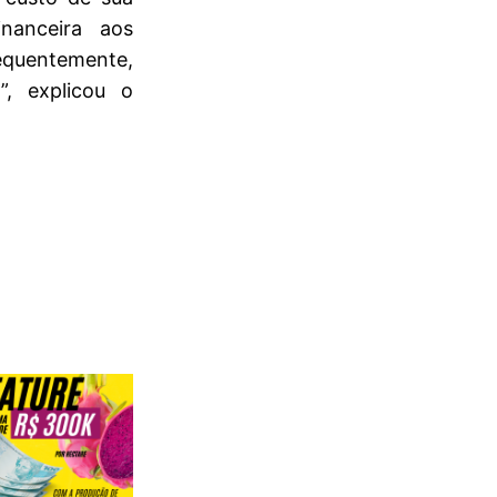
inanceira aos
uentemente,
”, explicou o