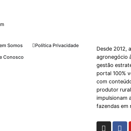
om
em Somos
Política Privacidade
Desde 2012, 
agronegócio à
le Conosco
gestão estrat
portal 100% vo
com conteúdo
produtor rura
impulsionam 
fazendas em n