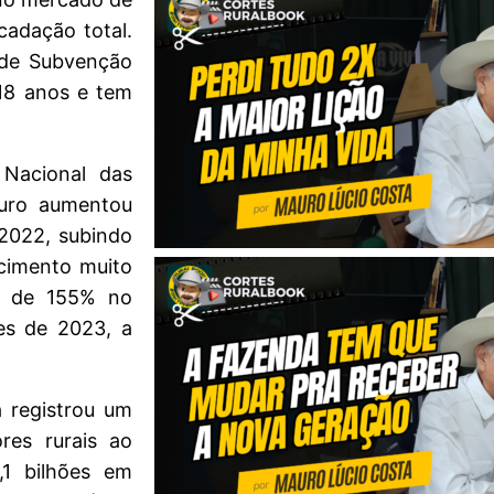
cadação total.
 de Subvenção
 18 anos e tem
Nacional das
guro aumentou
2022, subindo
scimento muito
ca de 155% no
es de 2023, a
 registrou um
res rurais ao
,1 bilhões em