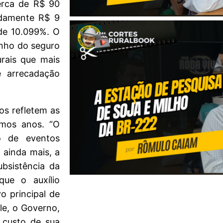
erca de R$ 90
adamente R$ 9
de 10.099%. O
enho do seguro
urais que mais
 arrecadação
os refletem as
timos anos. “O
o de eventos
 ainda mais, a
bsistência da
 que o auxílio
o principal de
ele, o Governo,
 custo de sua