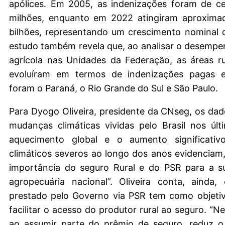
apólices. Em 2005, as indenizações foram de c
milhões, enquanto em 2022 atingiram aproxim
bilhões, representando um crescimento nominal 
estudo também revela que, ao analisar o desemp
agrícola nas Unidades da Federação, as áreas r
evoluíram em termos de indenizações pagas e
foram o Paraná, o Rio Grande do Sul e São Paulo.
Para Dyogo Oliveira, presidente da CNseg, os dad
mudanças climáticas vividas pelo Brasil nos úl
aquecimento global e o aumento significativ
climáticos severos ao longo dos anos evidenciam,
importância do seguro Rural e do PSR para a su
agropecuária nacional”. Oliveira conta, ainda,
prestado pelo Governo via PSR tem como objetiv
facilitar o acesso do produtor rural ao seguro. “N
ao assumir parte do prêmio de seguro, reduz o