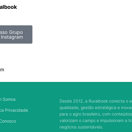
ralbook
sso Grupo
 Instagram
om
m Somos
Desde 2012, a Ruralbook conecta o a
qualidade, gestão estratégica e inov
ica Privacidade
para o agro brasileiro, com conteúdos
valorizam o campo e impulsionam a 
 Conosco
negócios sustentáveis.