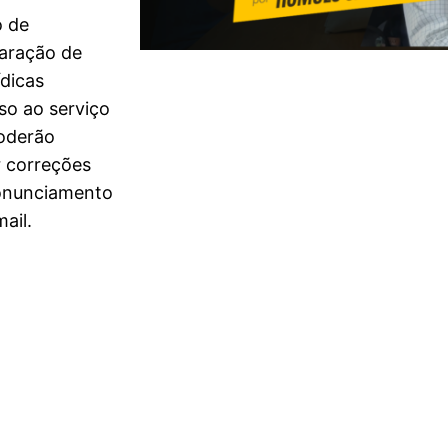
o de
laração de
dicas
so ao serviço
poderão
r correções
ronunciamento
ail.