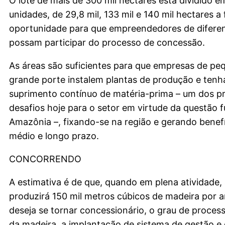
O lote de mais de 300 mil hectares está dividido e
unidades, de 29,8 mil, 133 mil e 140 mil hectares a
oportunidade para que empreendedores de diferen
possam participar do processo de concessão.
As áreas são suficientes para que empresas de pe
grande porte instalem plantas de produção e ten
suprimento contínuo de matéria-prima – um dos pr
desafios hoje para o setor em virtude da questão f
Amazônia –, fixando-se na região e gerando benefí
médio e longo prazo.
CONCORRENDO
A estimativa é de que, quando em plena atividade,
produzirá 150 mil metros cúbicos de madeira por 
deseja se tornar concessionário, o grau de proces
da madeira, a implantação de sistema de gestão 