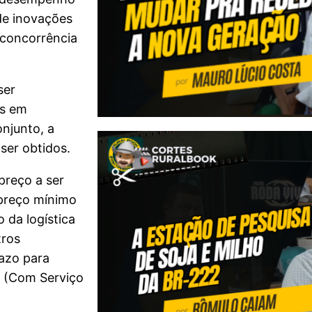
de inovações
 concorrência
ser
os em
onjunto, a
ser obtidos.
preço a ser
 preço mínimo
 da logística
tros
azo para
. (Com Serviço