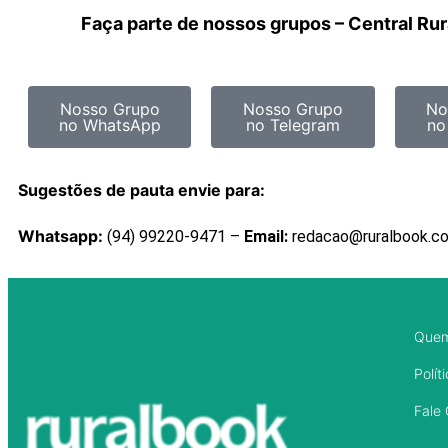
Faça parte de nossos grupos – Central Ru
Nosso Grupo
Nosso Grupo
No
no WhatsApp
no Telegram
no
Sugestões de pauta envie para:
Whatsapp:
(94) 99220-9471 –
Email:
redacao@ruralbook.c
Que
Polít
Fale