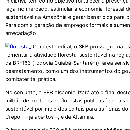
iniciativa tem como objetivo fortalecer a presença
legal no mercado, estimular a economia florestal d
sustentável na Amazônia e gerar benefícios para 
Pará com a geração de empregos formais e aumen
arrecadação.
Com este edital, o SFB prossegue na es
fomentar a atividade florestal sustentável na regiã
da BR-163 (rodovia Cuiabá-Santarém), área sensív
desmatamento, como um dos instrumentos do gov
combater tal prática.
No conjunto, o SFB disponibilizará até o final deste
milhão de hectares de florestas públicas federais 
sustentável por meio dos editais para as flonas d
Crepori – já abertos –, e de Altamira.