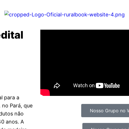
dital
al para a
 no Pará, que
Nosso Grupo no 
odutos não
40 anos. A