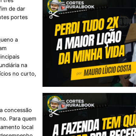
m três
 fim de dar
tes portes
queno a
ham
incipais
undiária na
cios no curto,
 a concessão
ano. Para quem
samento local
e desempenho