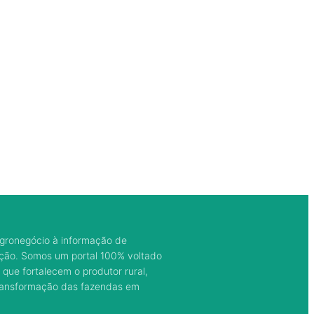
gronegócio à informação de
ação. Somos um portal 100% voltado
 que fortalecem o produtor rural,
transformação das fazendas em