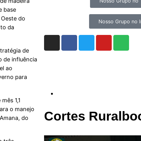
 de madeira
Nosso Grupo no 
e base
o Oeste do
Nosso Grupo no 
to da
tratégia de
o de influência
el ao
erno para
 mês 1,1
para o manejo
Cortes Ruralbo
o Amana, do