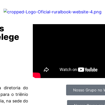
s
elege
diretoria do
Nosso Grupo no 
para o triênio
ia, na sede do