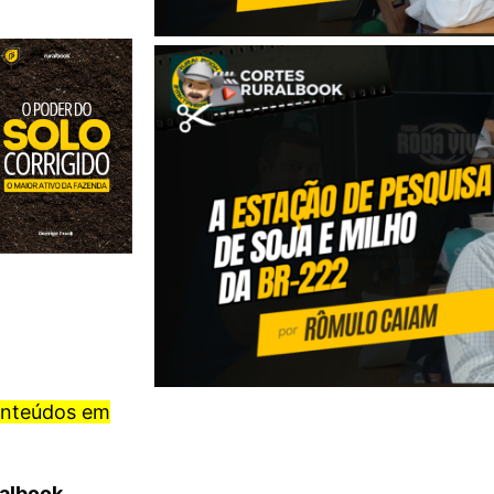
onteúdos em
ralbook