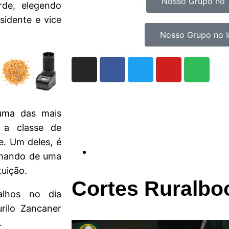
Nosso Grupo no 
rde, elegendo
idente e vice
Nosso Grupo no 
uma das mais
, a classe de
e. Um deles, é
comando de uma
tuição.
Cortes Ruralbo
balhos no dia
rilo Zancaner
.