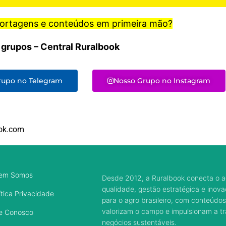
portagens e conteúdos em primeira mão?
 grupos – Central Ruralbook
rupo no Telegram
Nosso Grupo no Instagram
ok.com
em Somos
Desde 2012, a Ruralbook conecta o a
qualidade, gestão estratégica e inov
ítica Privacidade
para o agro brasileiro, com conteúdos
valorizam o campo e impulsionam a 
e Conosco
negócios sustentáveis.