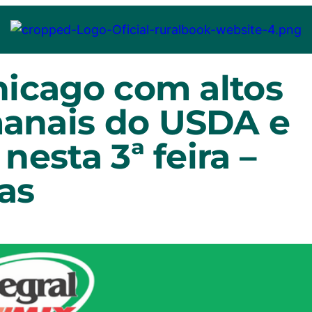
hicago com altos
anais do USDA e
esta 3ª feira –
as