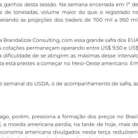
 os ganhos desta sessão. Na semana encerrada em 1º d
s de toneladas, volume maior do que o registrado n
perando as projeções dos traders de 700 mil a 950 mi
da Brandalizze Consulting, com essa grande safra dos EU
e as cotações permaneçam operando entre US$ 9,50 e US
dificuldade de se atingirm as máximas desse interval
ita está prestes a começar no Meio-Oeste americano. E
.
rte semanal do USDA, o de acompanhamento de safra, à
ago, porém, pressiona a formação dos preços no Brasi
eal, a moeda americana perdia, na tarde de hoje, mais d
 economia americana divulgados nesta terça reduziram