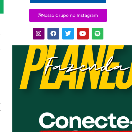
Nosso Grupo no Instagram
a
s
a
s
e
r
,
A
e