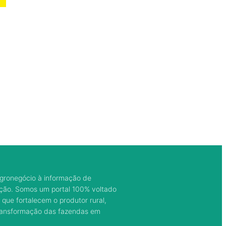
gronegócio à informação de
ação. Somos um portal 100% voltado
 que fortalecem o produtor rural,
transformação das fazendas em