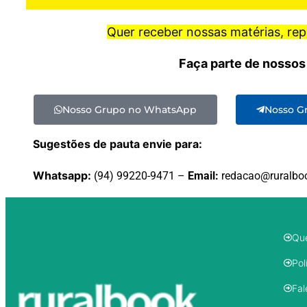
Quer receber nossas matérias, re
Faça parte de nossos
Nosso Grupo no WhatsApp
Nosso G
Sugestões de pauta envie para:
Whatsapp:
(94) 99220-9471 –
Email:
redacao@ruralbo
Qu
Pol
Fal