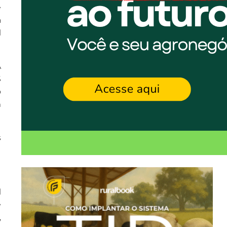
e
a
l
A
$
o
m
s
l
e
,