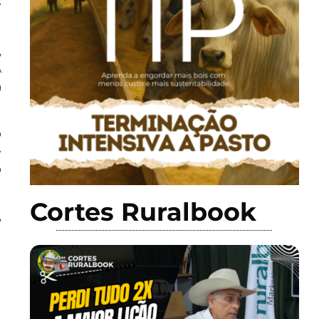
e
,
A
à
o
e
o
Cortes Ruralbook
,