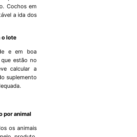
to. Cochos em
ável a ida dos
 o lote
ade e em boa
 que estão no
ve calcular a
do suplemento
dequada.
o por animal
dos os animais
pelo produto,