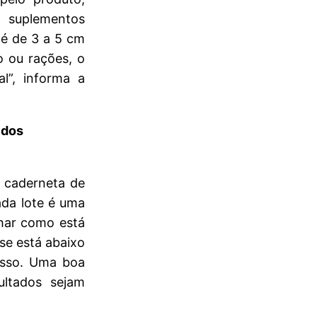
 suplementos
 é de 3 a 5 cm
o ou rações, o
”, informa a
 dos
 caderneta de
da lote é uma
nhar como está
se está abaixo
esso. Uma boa
ultados sejam