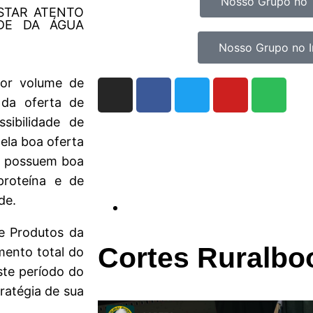
Nosso Grupo no 
STAR ATENTO
DE DA ÁGUA
Nosso Grupo no 
or volume de
da oferta de
ibilidade de
ela boa oferta
s, possuem boa
proteína e de
de.
e Produtos da
Cortes Ruralbo
mento total do
ste período do
ratégia de sua