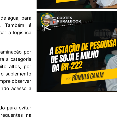
 de água, para
to. Também é
ar a logística
taminação por
ra a categoria
to altos, por
 o suplemento
empre observar
indo acesso a
o para evitar
requentes na