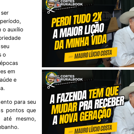
 ser
período,
 o auxílio
priedade
 seu
s o
 épocas
res em
saúde e
a.
mento para seu
ns pontos que
, até mesmo,
rebanho.