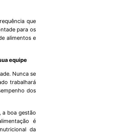
frequência que
ontade para os
de alimentos e
sua equipe
dade. Nunca se
do trabalhará
desempenho dos
, a boa gestão
limentação é
utricional da