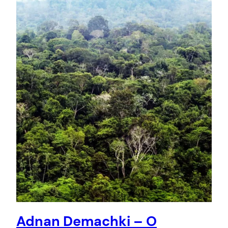
Adnan Demachki – O