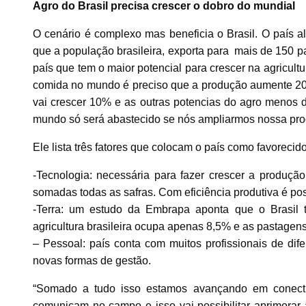
Agro do Brasil precisa crescer o dobro do mundial
O cenário é complexo mas beneficia o Brasil. O país 
que a população brasileira, exporta para mais de 150 p
país que tem o maior potencial para crescer na agricu
comida no mundo é preciso que a produção aumente 20
vai crescer 10% e as outras potencias do agro menos 
mundo só será abastecido se nós ampliarmos nossa prod
Ele lista três fatores que colocam o país como favoreci
-Tecnologia: necessária para fazer crescer a produçã
somadas todas as safras. Com eficiência produtiva é po
-Terra: um estudo da Embrapa aponta que o Brasil t
agricultura brasileira ocupa apenas 8,5% e as pastagen
– Pessoal: país conta com muitos profissionais de di
novas formas de gestão.
“Somado a tudo isso estamos avançando em conectiv
comunicam no campo e isso vai possibilitar aprimorar 