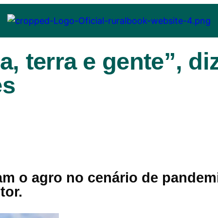
, terra e gente”, di
es
ram o agro no cenário de pandem
tor.