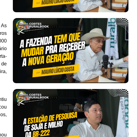
 As
ros
000
rio
ta-
 de
ra,
tiu
cou
os,
hou