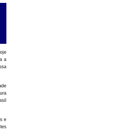
Hoje
a a
ssa
ade
ura
sil
s e
tes