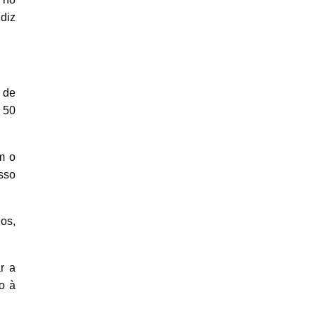
diz
 de
 50
m o
sso
os,
r a
o à