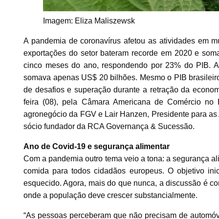
Imagem: Eliza Maliszewsk
A pandemia de coronavírus afetou as atividades em mu
exportações do setor bateram recorde em 2020 e somam
cinco meses do ano, respondendo por 23% do PIB. A 
somava apenas US$ 20 bilhões. Mesmo o PIB brasileiro 
de desafios e superação durante a retração da econom
feira (08), pela Câmara Americana de Comércio no 
agronegócio da FGV e Lair Hanzen, Presidente para as
sócio fundador da RCA Governança & Sucessão.
Ano de Covid-19 e segurança alimentar
Com a pandemia outro tema veio a tona: a segurança al
comida para todos cidadãos europeus. O objetivo ini
esquecido. Agora, mais do que nunca, a discussão é c
onde a população deve crescer substancialmente.
“As pessoas perceberam que não precisam de automóve