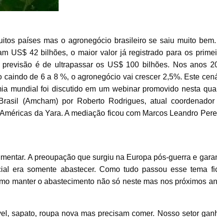
itos países mas o agronegócio brasileiro se saiu muito bem.
 US$ 42 bilhões, o maior valor já registrado para os primei
previsão é de ultrapassar os US$ 100 bilhões. Nos anos 2
caindo de 6 a 8 %, o agronegócio vai crescer 2,5%. Este cená
ia mundial foi discutido em um webinar promovido nesta quar
Brasil (Amcham) por Roberto Rodrigues, atual coordenador
 Américas da Yara. A mediação ficou com Marcos Leandro Perei
imentar. A preoupação que surgiu na Europa pós-guerra e garan
cial era somente abastecer. Como tudo passou esse tema fi
omo manter o abastecimento não só neste mas nos próximos an
l, sapato, roupa nova mas precisam comer. Nosso setor gan