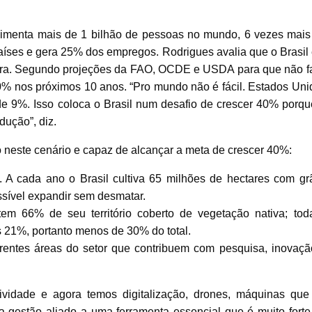
alimenta mais de 1 bilhão de pessoas no mundo, 6 vezes mais
aíses e gera 25% dos empregos. Rodrigues avalia que o Brasil 
ltura. Segundo projeções da FAO, OCDE e USDA para que não fa
% nos próximos 10 anos. “Pro mundo não é fácil. Estados Uni
de 9%. Isso coloca o Brasil num desafio de crescer 40% porqu
ução”, diz.
do neste cenário e capaz de alcançar a meta de crescer 40%:
o. A cada ano o Brasil cultiva 65 milhões de hectares com gr
ssível expandir sem desmatar.
em 66% de seu território coberto de vegetação nativa; tod
s 21%, portanto menos de 30% do total.
ferentes áreas do setor que contribuem com pesquisa, inovaçã
idade e agora temos digitalização, drones, máquinas que
a gestão aliado a uma ferramenta essencial que é muito forte