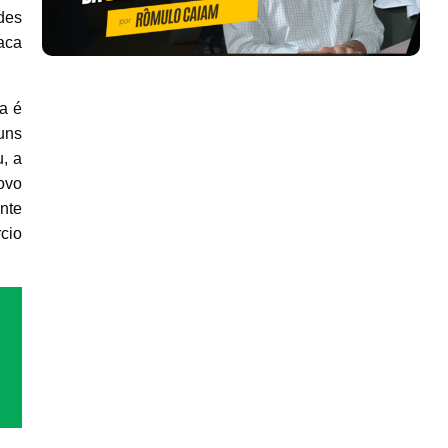
des
aca
a é
uns
, a
ovo
nte
cio