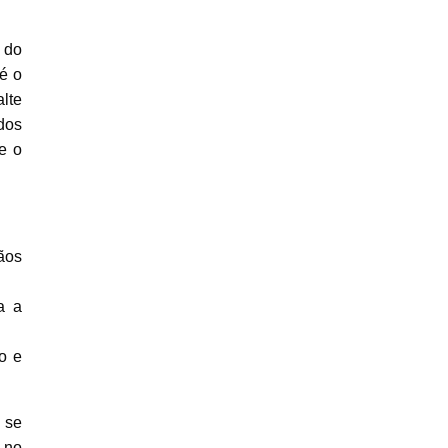
 do
é o
lte
dos
e o
ãos
a a
o e
 se
 no