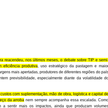
ira reacendeu, nos últimos meses, o debate sobre TIP e semi
eficiência produtiva
, uso estratégico da pastagem e maio
rgens mais apertadas, produtores de diferentes regiões do paí
em previsibilidade, especialmente diante da volatilidade d
 custos com suplementação, mão de obra, logística e capital d
reço da arroba
nem sempre acompanha essa escalada. Com
am a sentir mais os impactos, ainda que produzam volume