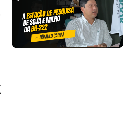
o
.
o
a