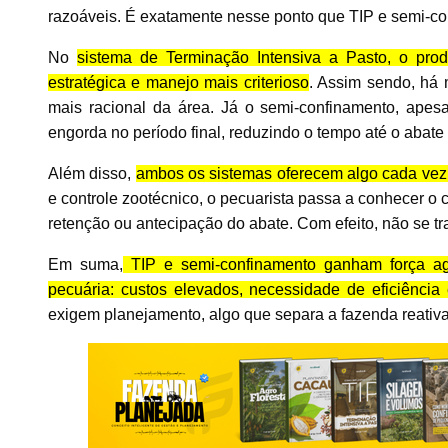
razoáveis. É exatamente nesse ponto que TIP e semi-co
No
sistema de Terminação Intensiva a Pasto, o pr
estratégica e manejo mais criterioso
. Assim sendo, há 
mais racional da área. Já o semi-confinamento, apesar 
engorda no período final, reduzindo o tempo até o abate 
Além disso,
ambos os sistemas oferecem algo cada vez m
e controle zootécnico, o pecuarista passa a conhecer o c
retenção ou antecipação do abate. Com efeito, não se tr
Em suma,
TIP e semi-confinamento ganham força ag
pecuária: custos elevados, necessidade de eficiência
exigem planejamento, algo que separa a fazenda reativ