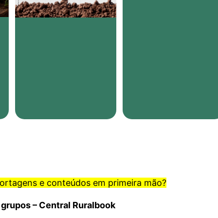
portagens e conteúdos em primeira mão?
 grupos – Central Ruralbook