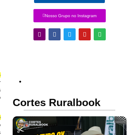
Nosso Grupo no Instagram
-
r
s
o
Cortes Ruralbook
e
o
s