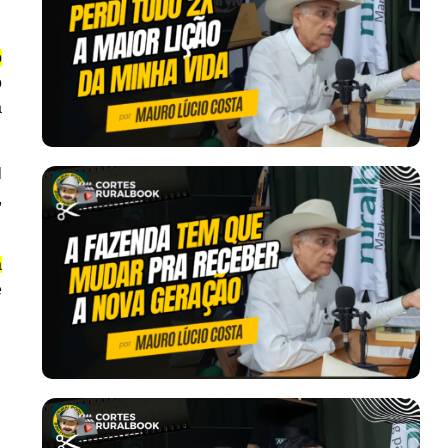
o
o
a
l
,
a
e