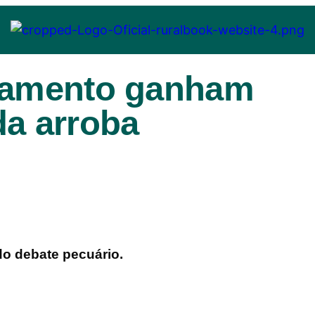
inamento ganham
da arroba
do debate pecuário.