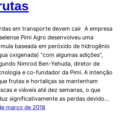
rutas
rdas em transporte devem cair A empresa
raelense Pimi Agro desenvolveu uma
rmula baseada em peróxido de hidrogênio
gua oxigenada) “com algumas adições”,
gundo Nimrod Ben-Yehuda, diretor de
cnologia e co-fundador da Pimi. A intenção
que frutas e hortaliças se mantenham
escas e viáveis até dez semanas, o que
duz significativamente as perdas devido…
de março de 2018