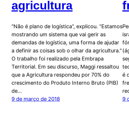
agricultura
f
“Não é plano de logística”, explicou. “Estamos
Pe
mostrando um sistema que vai gerir as
is
demandas de logística, uma forma de ajudar
fó
a definir as coisas sob o olhar da agricultura.”
(á
O trabalho foi realizado pela Embrapa
se
Territorial. Em seu discurso, Maggi ressaltou
te
que a Agricultura respondeu por 70% do
é 
crescimento do Produto Interno Bruto (PIB)
fr
de…
re
9 de março de 2018
9 