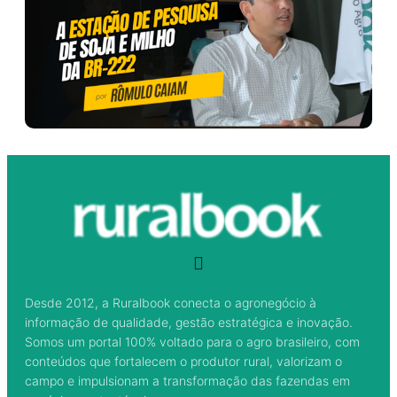
Desde 2012, a Ruralbook conecta o agronegócio à
informação de qualidade, gestão estratégica e inovação.
Somos um portal 100% voltado para o agro brasileiro, com
conteúdos que fortalecem o produtor rural, valorizam o
campo e impulsionam a transformação das fazendas em