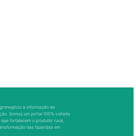
gronegócio à informação de
ação. Somos um portal 100% voltado
 que fortalecem o produtor rural,
transformação das fazendas em