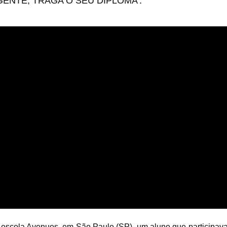
GENTE, TRAGA O SEU DIPLOMA’.
a escola Avenues, em São Paulo (SP), um aluno que participav