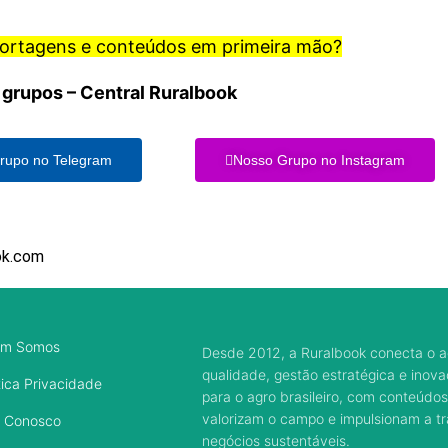
portagens e conteúdos em primeira mão?
 grupos – Central Ruralbook
rupo no Telegram
Nosso Grupo no Instagram
ok.com
m Somos
Desde 2012, a Ruralbook conecta o a
qualidade, gestão estratégica e inov
tica Privacidade
para o agro brasileiro, com conteúdos
valorizam o campo e impulsionam a 
e Conosco
negócios sustentáveis.