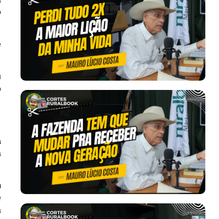
o
e
u
o
a
a
m
e
a