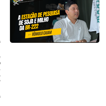
a
e
m
.
,
e
a