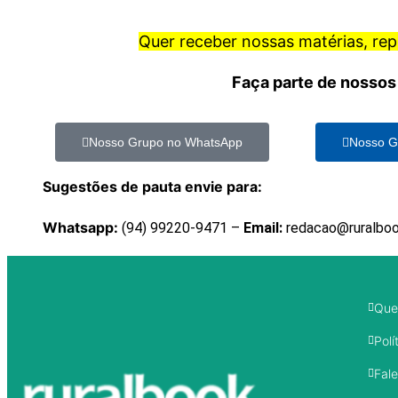
Quer receber nossas matérias, re
Faça parte de nossos
Nosso Grupo no WhatsApp
Nosso G
Sugestões de pauta envie para:
Whatsapp:
(94) 99220-9471 –
Email:
redacao@ruralbo
Que
Polí
Fal