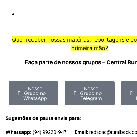
Quer receber nossas matérias, reportagens e c
primeira mão?
Faça parte de nossos grupos – Central Ru
Nosso
Nosso
Grupo no
Grupo no
WhatsApp
Telegram
Sugestões de pauta envie para:
Whatsapp:
(94) 99220-9471 –
Email:
redacao@ruralbook.c