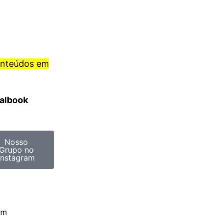
onteúdos em
ralbook
Nosso
Grupo no
Instagram
om