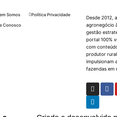
em Somos
Política Privacidade
Desde 2012, 
agronegócio à
le Conosco
gestão estrat
portal 100% vo
com conteúdo
produtor rura
impulsionam 
fazendas em n