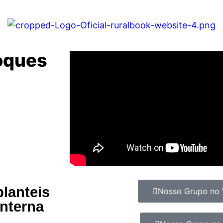
toques
lanteis
Nosso Grupo no
interna