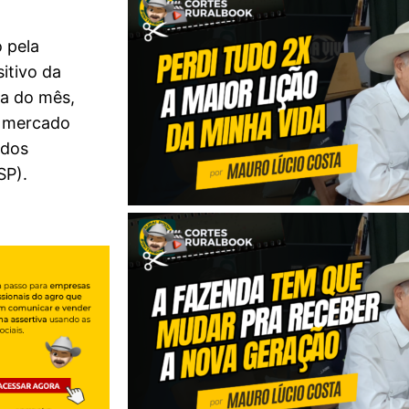
 pela
itivo da
na do mês,
o mercado
udos
SP).