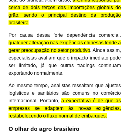
cerca de dois terços das importações globais do
grão, sendo o principal destino da produção
brasileira
.
Por causa dessa forte dependência comercial,
qualquer alteração nas exigências chinesas tende a
gerar preocupação no setor produtivo
. Ainda assim,
especialistas avaliam que o impacto imediato pode
ser limitado, já que outras tradings continuam
exportando normalmente.
Ao mesmo tempo, analistas ressaltam que ajustes
logísticos e sanitários são comuns no comércio
internacional. Portanto,
a expectativa é de que as
empresas se adaptem às novas exigências,
restabelecendo o fluxo normal de embarques.
O olhar do agro brasileiro