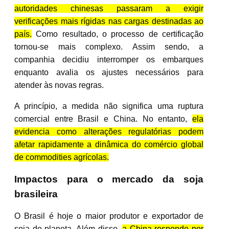
autoridades chinesas passaram a exigir
verificações mais rígidas nas cargas destinadas ao
país.
Como resultado, o processo de certificação
tornou-se mais complexo. Assim sendo, a
companhia decidiu interromper os embarques
enquanto avalia os ajustes necessários para
atender às novas regras.
A princípio, a medida não significa uma ruptura
comercial entre Brasil e China. No entanto,
ela
evidencia como alterações regulatórias podem
afetar rapidamente a dinâmica do comércio global
de commodities agrícolas.
Impactos para o mercado da soja
brasileira
O Brasil é hoje o maior produtor e exportador de
soja do planeta. Além disso,
a China responde por