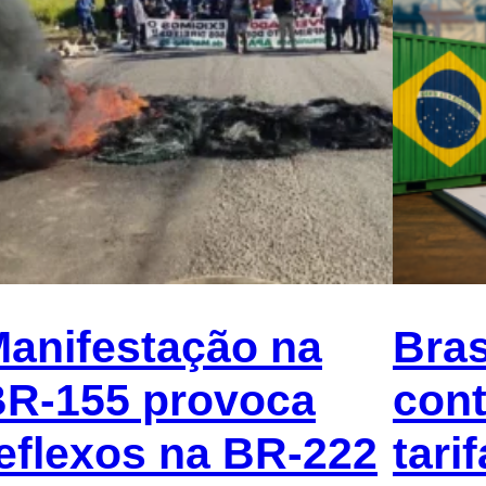
anifestação na
Bras
R-155 provoca
cont
eflexos na BR-222
tari