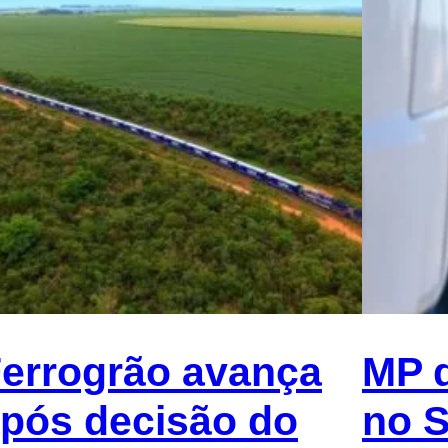
errogrão avança
MP d
pós decisão do
no 