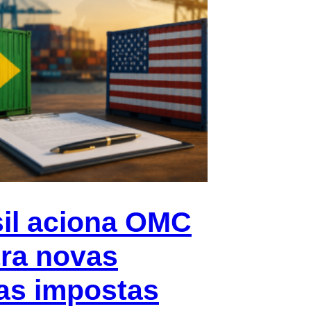
il aciona OMC
ra novas
fas impostas