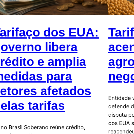
arifaço dos EUA:
Tari
overno libera
acen
rédito e amplia
agro
edidas para
neg
etores afetados
Entidade v
elas tarifas
defende d
disputa po
dos EUA s
ano Brasil Soberano reúne crédito,
reacendeu