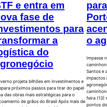
TF e entra em
para
ova fase de
Port
nvestimentos para
acen
ransformar a
o a
ogística do
Impasse n
gronegócio
caminhone
Santos e 
impactos 
verno projeta bilhões em investimentos e
agronegóci
epara próximos passos para tirar do papel
caminhone
a das obras mais estratégicas para o
feira (13)
coamento de grãos do Brasil Após mais de
pontos do