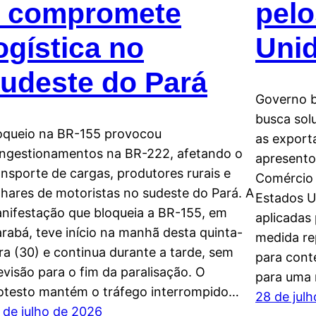
e compromete
pelo
ogística no
Uni
udeste do Pará
Governo b
busca sol
oqueio na BR-155 provocou
as export
ngestionamentos na BR-222, afetando o
apresento
ansporte de cargas, produtores rurais e
Comércio 
lhares de motoristas no sudeste do Pará. A
Estados U
nifestação que bloqueia a BR-155, em
aplicadas
rabá, teve início na manhã desta quinta-
medida re
ira (30) e continua durante a tarde, sem
para cont
evisão para o fim da paralisação. O
para uma
otesto mantém o tráfego interrompido…
28 de jul
 de julho de 2026