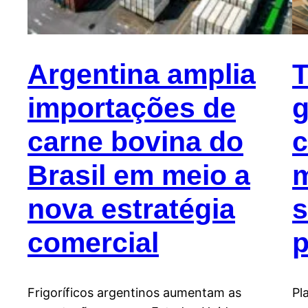
Argentina amplia
T
importações de
g
carne bovina do
c
Brasil em meio a
m
nova estratégia
s
comercial
p
Frigoríficos argentinos aumentam as
Pl