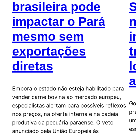
brasileira pode
S
impactar o Pará
n
mesmo sem
i
exportações
t
diretas
l
a
Embora o estado não esteja habilitado para
vender carne bovina ao mercado europeu,
Go
especialistas alertam para possíveis reflexos
pr
nos preços, na oferta interna e na cadeia
um
produtiva da pecuária paraense. O veto
es
anunciado pela União Europeia às