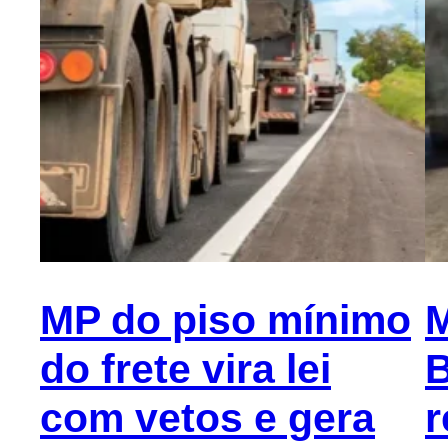
MP do piso mínimo
M
do frete vira lei
B
com vetos e gera
r