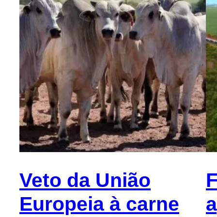
Veto da União
F
Europeia à carne
a