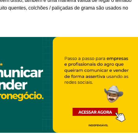
 Além disso, também é uma maneira válida de regar o telhado
muito quentes, colchões / paliçadas de grama são usados no