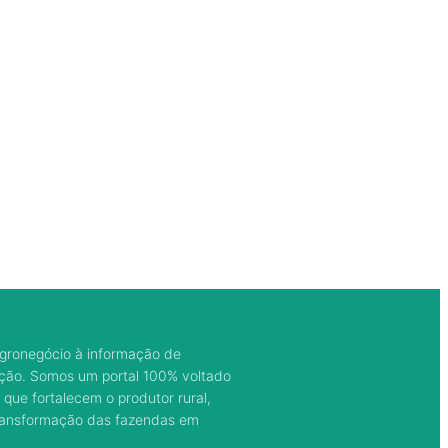
gronegócio à informação de
ação. Somos um portal 100% voltado
 que fortalecem o produtor rural,
transformação das fazendas em