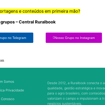
portagens e conteúdos em primeira mão?
 grupos – Central Ruralbook
rupo no Telegram
Nosso Grupo no Instagram
com
m Somos
Desde 2012, a Ruralbook conecta o a
qualidade, gestão estratégica e inov
tica Privacidade
para o agro brasileiro, com conteúdos
valorizam o campo e impulsionam a 
e Conosco
negócios sustentáveis.