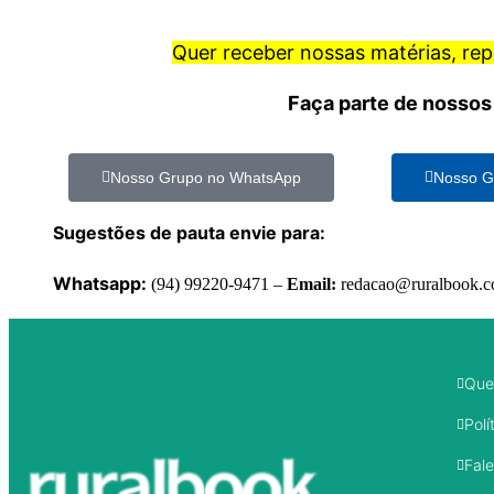
Quer receber nossas matérias, re
Faça parte de nossos
Nosso Grupo no WhatsApp
Nosso G
Sugestões de pauta envie para:
Whatsapp:
(94) 99220-9471 –
Email:
redacao@ruralbook.
Que
Polí
Fal