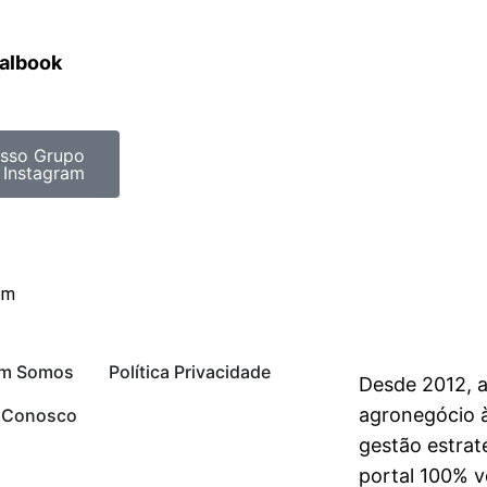
ralbook
sso Grupo
 Instagram
om
m Somos
Política Privacidade
Desde 2012, 
agronegócio à
e Conosco
gestão estrat
portal 100% vo