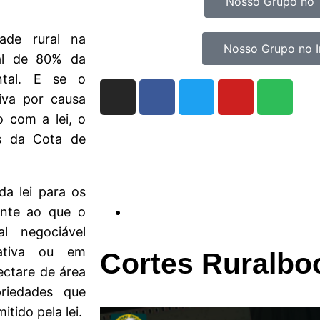
Nosso Grupo no 
ade rural na
Nosso Grupo no 
al de 80% da
ntal. E se o
tiva por causa
o com a lei, o
s da Cota de
a lei para os
ente ao que o
l negociável
ativa ou em
Cortes Ruralbo
ctare de área
riedades que
tido pela lei.