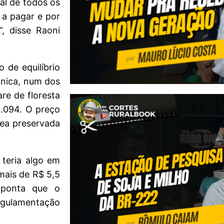
al de todos os
 a pagar e por
, disse Raoni
 de equilíbrio
ônica, num dos
re de floresta
3.094. O preço
rea preservada
 teria algo em
mais de R$ 5,5
aponta que o
gulamentação