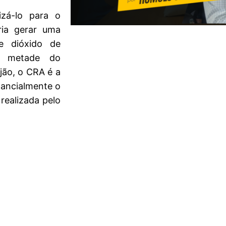
izá-lo para o
ria gerar uma
e dióxido de
r metade do
jão, o CRA é a
tancialmente o
realizada pelo