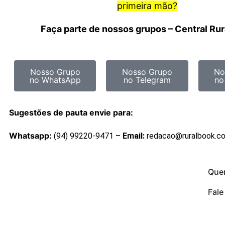
primeira mão?
Faça parte de nossos grupos – Central Ru
Nosso Grupo
Nosso Grupo
No
no WhatsApp
no Telegram
no
Sugestões de pauta envie para:
Whatsapp:
(94) 99220-9471 –
Email:
redacao@ruralbook.c
Que
Fal