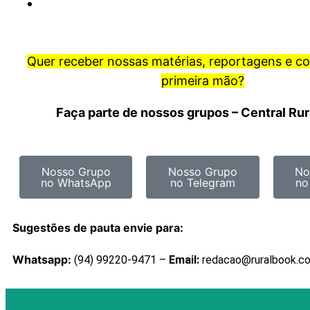
Quer receber nossas matérias, reportagens e c
primeira mão?
Faça parte de nossos grupos – Central Ru
Nosso Grupo
Nosso Grupo
No
no WhatsApp
no Telegram
no
Sugestões de pauta envie para:
Whatsapp:
(94) 99220-9471 –
Email:
redacao@ruralbook.c