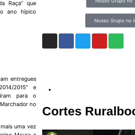
Nosso Grupo no 
 da Raça” que
o ano hípico
Nosso Grupo no 
ram entregues
2014/2015” e
uiram para o
a Marchador no
Cortes Ruralbo
 mais uma vez
erino Moura e