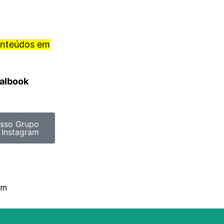
onteúdos em
ralbook
sso Grupo
 Instagram
om