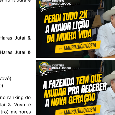
Haras Jutaí &
Haras Jutaí &
 Vovó)
ê)
 no ranking do
taí & Vovó é
tro) melhores