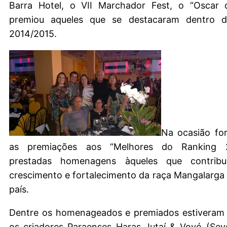
Barra Hotel, o VII Marchador Fest, o “Oscar
premiou aqueles que se destacaram dentro d
2014/2015.
Na ocasião fo
as premiações aos “Melhores do Ranking 
prestadas homenagens àqueles que contrib
crescimento e fortalecimento da raça Mangalarg
país.
Dentre os homenageados e premiados estiveram
os criadores Paraenses Haras Jutaí & Vovó (Sev