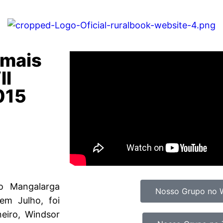
 mais
II
015
do Mangalarga
Nosso Grupo no 
m Julho, foi
eiro, Windsor