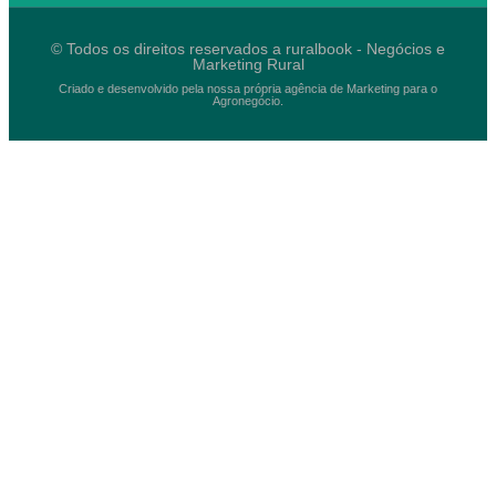
© Todos os direitos reservados a ruralbook - Negócios e
Marketing Rural
Criado e desenvolvido pela nossa própria agência de Marketing para o
Agronegócio.