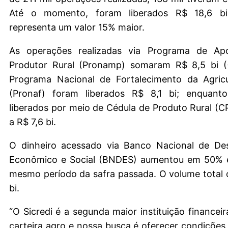
Até o momento, foram liberados R$ 18,6 bi
representa um valor 15% maior.
As operações realizadas via Programa de Ap
Produtor Rural (Pronamp) somaram R$ 8,5 bi (
Programa Nacional de Fortalecimento da Agricul
(Pronaf) foram liberados R$ 8,1 bi; enquant
liberados por meio de Cédula de Produto Rural (
a R$ 7,6 bi.
O dinheiro acessado via Banco Nacional de De
Econômico e Social (BNDES) aumentou em 50% 
mesmo período da safra passada. O volume total 
bi.
“O Sicredi é a segunda maior instituição financeir
carteira agro e nossa busca é oferecer condições 