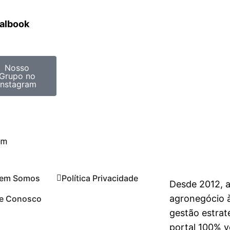
ralbook
Nosso
Grupo no
Instagram
om
em Somos
Política Privacidade
Desde 2012, 
agronegócio à
le Conosco
gestão estrat
portal 100% vo