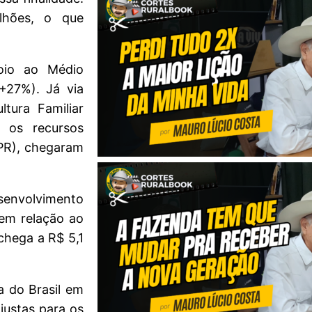
lhões, o que
oio ao Médio
+27%). Já via
tura Familiar
o os recursos
CPR), chegaram
senvolvimento
em relação ao
chega a R$ 5,1
a do Brasil em
justas para os