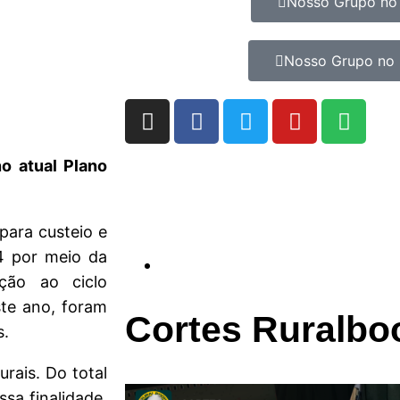
Nosso Grupo no
Nosso Grupo no 
no atual Plano
para custeio e
4 por meio da
ação ao ciclo
ste ano, foram
Cortes Ruralbo
s.
urais. Do total
ssa finalidade.