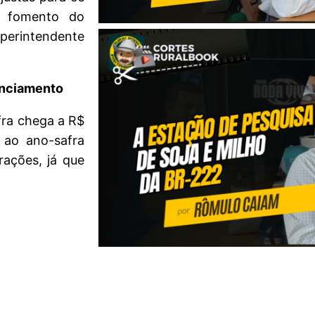
o fomento do
uperintendente
nanciamento
afra chega a R$
 ao ano-safra
rações, já que