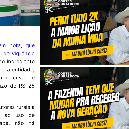
 em nota, que
 de Vigilância
do ingrediente
ara a entidade,
o no custo de
uízo de R$ 25
tores rurais a
el ao uso de
dade, não há