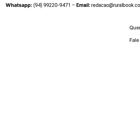
Whatsapp:
(94) 99220-9471 –
Email:
redacao@ruralbook.c
Que
Fal