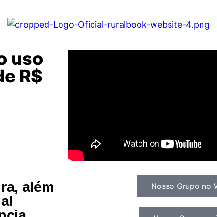
o uso
de R$
ira, além
Nosso Grupo no 
al
ncia