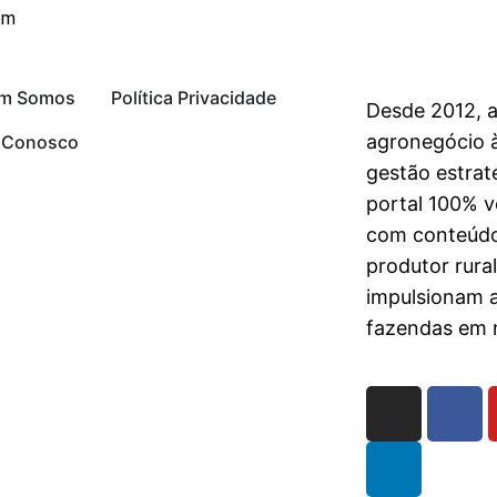
om
m Somos
Política Privacidade
Desde 2012, 
agronegócio à
e Conosco
gestão estrat
portal 100% vo
com conteúdo
produtor rura
impulsionam 
fazendas em n