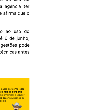
da agência ter
e afirma que o
nto ao uso do
té 6 de junho,
sugestões pode
técnicas antes