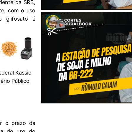
sidente da SRB,
nte, com o uso
 glifosato é
deral Kassio
ério Público
r o prazo da
ata do uso do