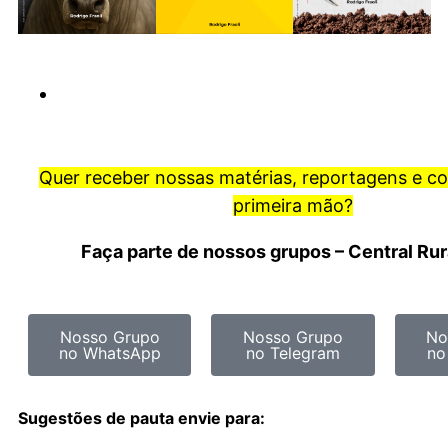
Quer receber nossas matérias, reportagens e c
primeira mão?
Faça parte de nossos grupos – Central Ru
Nosso Grupo
Nosso Grupo
No
no WhatsApp
no Telegram
no
Sugestões de pauta envie para: