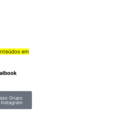
onteúdos em
ralbook
sso Grupo
 Instagram