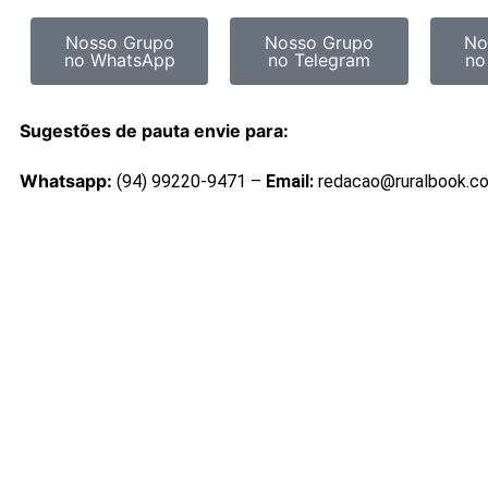
Nosso Grupo
Nosso Grupo
No
no WhatsApp
no Telegram
no
Sugestões de pauta envie para:
Whatsapp:
(94) 99220-9471 –
Email:
redacao@ruralbook.c