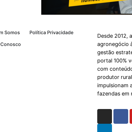
m Somos
Política Privacidade
Desde 2012, 
agronegócio à
e Conosco
gestão estrat
portal 100% vo
com conteúdo
produtor rura
impulsionam 
fazendas em n