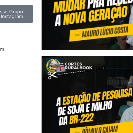
sso Grupo
 Instagram
om