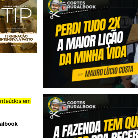
onteúdos em
ralbook