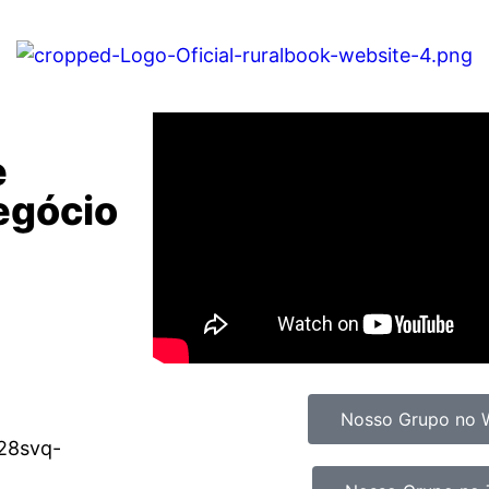
e
egócio
Nosso Grupo no 
28svq-