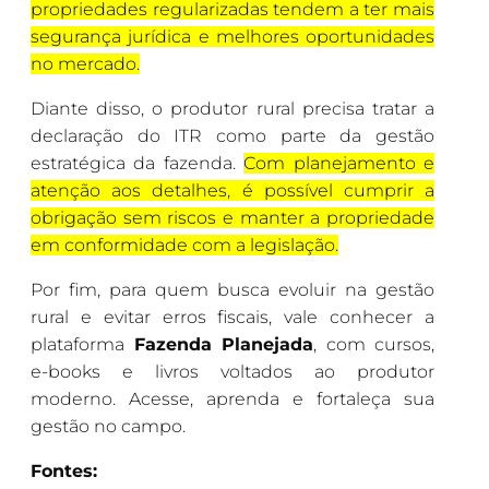
propriedades regularizadas tendem a ter mais
segurança jurídica e melhores oportunidades
no mercado.
Diante disso, o produtor rural precisa tratar a
declaração do ITR como parte da gestão
estratégica da fazenda.
Com planejamento e
atenção aos detalhes, é possível cumprir a
obrigação sem riscos e manter a propriedade
em conformidade com a legislação.
Por fim, para quem busca evoluir na gestão
rural e evitar erros fiscais, vale conhecer a
plataforma
Fazenda Planejada
, com cursos,
e-books e livros voltados ao produtor
moderno. Acesse, aprenda e fortaleça sua
gestão no campo.
Fontes: