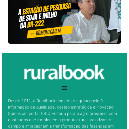
Desde 2012, a Ruralbook conecta o agronegócio à
informação de qualidade, gestão estratégica e inovação.
Somos um portal 100% voltado para o agro brasileiro, com
conteúdos que fortalecem o produtor rural, valorizam o
campo e impulsionam a transformação das fazendas em