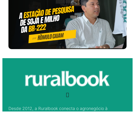
Desde 2012, a Ruralbook conecta o agronegócio à
informação de qualidade, gestão estratégica e inovação.
Somos um portal 100% voltado para o agro brasileiro, com
conteúdos que fortalecem o produtor rural, valorizam o
campo e impulsionam a transformação das fazendas em