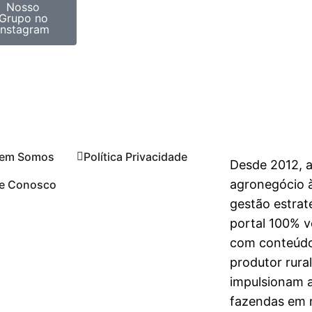
Nosso
Grupo no
Instagram
em Somos
Política Privacidade
Desde 2012, 
agronegócio à
le Conosco
gestão estrat
portal 100% vo
com conteúdo
produtor rura
impulsionam 
fazendas em n