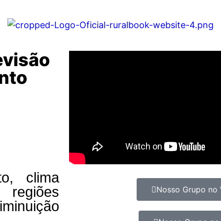
evisão
anto
o, clima
 regiões
Nosso Grupo no
iminuição