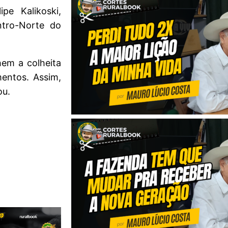
pe Kalikoski,
tro-Norte do
hem a colheita
entos. Assim,
ou.