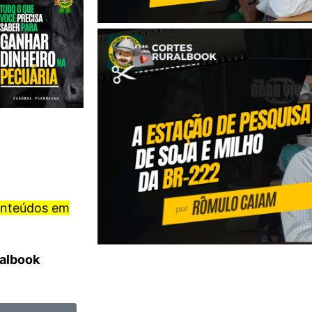
onteúdos em
ralbook