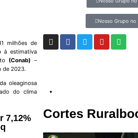
Nosso Grupo no
Nosso Grupo no 
1 milhões de
 à estimativa
nto
(Conab)
–
o de 2023.
da oleaginosa
tado do clima
Cortes Ruralbo
er 7,12%
lq