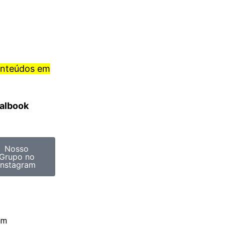
onteúdos em
ralbook
Nosso
Grupo no
Instagram
om