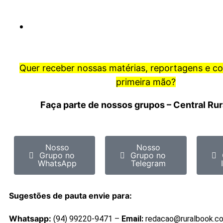
Quer receber nossas matérias, reportagens e c
primeira mão?
Faça parte de nossos grupos – Central Ru
Nosso
Nosso
Grupo no
Grupo no
WhatsApp
Telegram
Sugestões de pauta envie para:
Whatsapp:
(94) 99220-9471 –
Email:
redacao@ruralbook.c