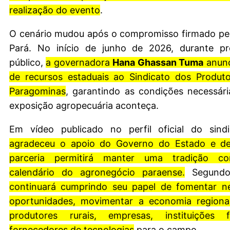
realização do evento
.
O cenário mudou após o compromisso firmado pe
Pará. No início de junho de 2026, durante p
público,
a governadora
Hana Ghassan Tuma
anunc
de recursos estaduais ao Sindicato dos Produto
Paragominas
, garantindo as condições necessár
exposição agropecuária aconteça.
Em vídeo publicado no perfil oficial do sind
agradeceu o apoio do Governo do Estado e de
parceria permitirá manter uma tradição co
calendário do agronegócio paraense.
Segundo
continuará cumprindo seu papel de fomentar ne
oportunidades, movimentar a economia regiona
produtores rurais, empresas, instituições f
fornecedores de tecnologias
para o campo.