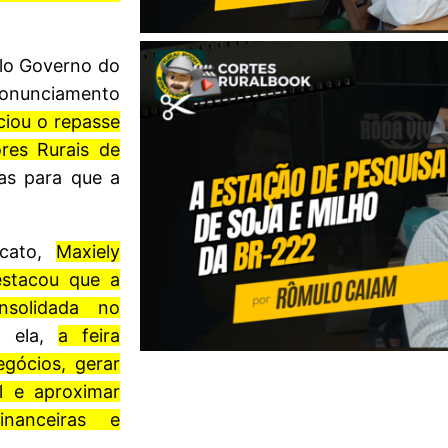
lo Governo do
ronunciamento
iou o repasse
res Rurais de
ias para que a
icato,
Maxiely
stacou que a
nsolidada no
 ela,
a feira
gócios, gerar
l e aproximar
inanceiras e