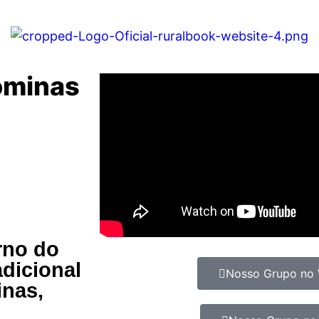
ominas
rno do
adicional
Nosso Grupo no
inas,