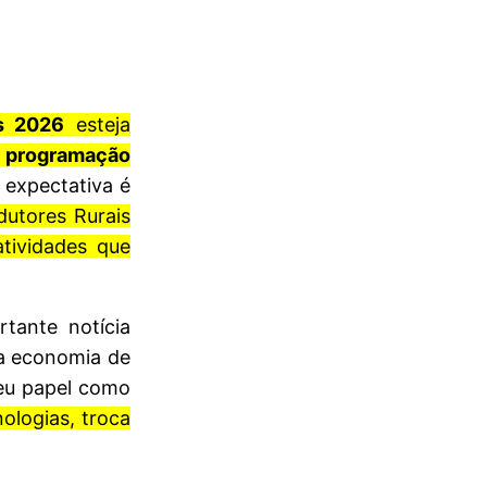
s 2026
esteja
 programação
A expectativa é
dutores Rurais
tividades que
tante notícia
 a economia de
ologias, troca