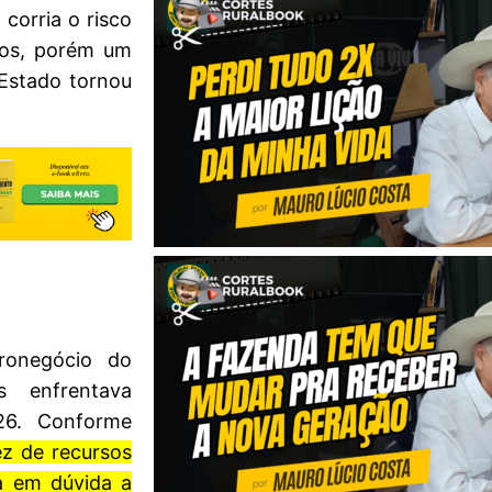
 corria o risco
iros, porém um
 Estado tornou
ronegócio do
 enfrentava
026. Conforme
z de recursos
a em dúvida a