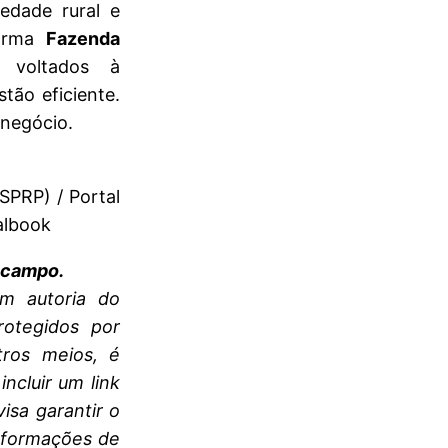
edade rural e
forma
Fazenda
 voltados à
tão eficiente.
 negócio.
SPRP) / Portal
albook
 campo.
om autoria do
rotegidos por
tros meios, é
ncluir um link
isa garantir o
nformações de