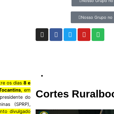
Nosso Grupo no
Nosso Grupo no 
tre os dias
8 e
Tocantins
, em
Cortes Ruralbo
presidente do
nto divulgado