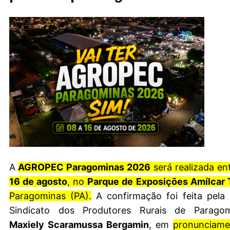
A
AGROPEC Paragominas 2026
será realizada en
16 de agosto
, no
Parque de Exposições Amílcar 
Paragominas (PA).
A confirmação foi feita pela 
Maxiely Scaramussa Bergamin
, em
pronunciame