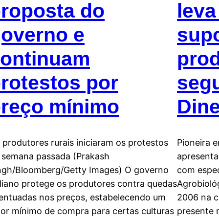
roposta do
leva
overno e
supo
ontinuam
prod
rotestos por
seg
reço mínimo
Dine
 produtores rurais iniciaram os protestos
Pioneira 
 semana passada (Prakash
apresenta
ngh/Bloomberg/Getty Images) O governo
com espec
diano protege os produtores contra quedas
Agrobioló
entuadas nos preços, estabelecendo um
2006 na ci
lor mínimo de compra para certas culturas
presente 