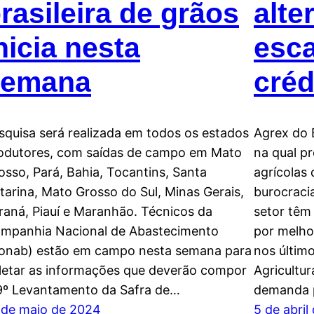
rasileira de grãos
alte
nicia nesta
esc
semana
créd
squisa será realizada em todos os estados
Agrex do 
odutores, com saídas de campo em Mato
na qual p
osso, Pará, Bahia, Tocantins, Santa
agrícolas
tarina, Mato Grosso do Sul, Minas Gerais,
burocraci
raná, Piauí e Maranhão. Técnicos da
setor têm
mpanhia Nacional de Abastecimento
por melho
onab) estão em campo nesta semana para
nos últim
letar as informações que deverão compor
Agricultur
9º Levantamento da Safra de…
demanda p
 de maio de 2024
5 de abril