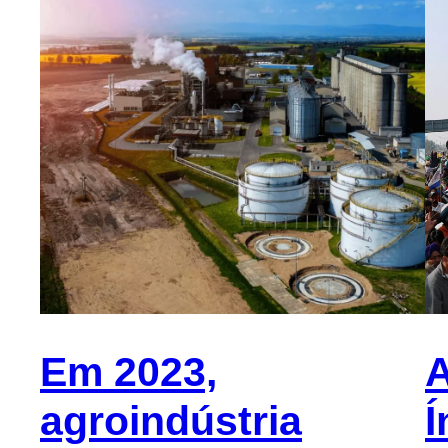
Em 2023,
A
agroindústria
Í