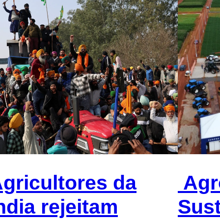
gricultores da
Agr
ndia rejeitam
Sust