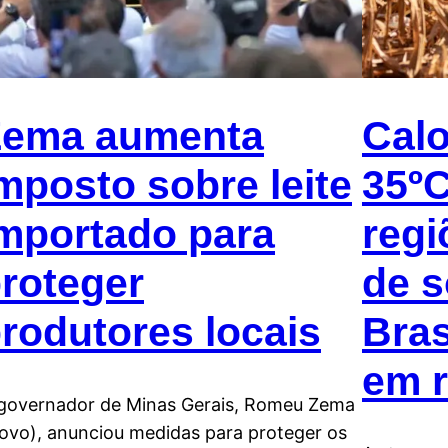
Zema aumenta
Calo
mposto sobre leite
35º
mportado para
regi
roteger
de s
rodutores locais
Bras
em r
governador de Minas Gerais, Romeu Zema
ovo), anunciou medidas para proteger os