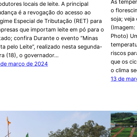
As temper
odutores locais de leite. A principal
o floresc
dança é a revogação do acesso ao
soja; veja
gime Especial de Tributação (RET) para
(Imagem: 
presas que importam leite em pó para o
Photo) Um
tado; confira Durante o evento “Minas
temperatu
ita pelo Leite“, realizado nesta segunda-
riscos par
ira (18), o governador…
que os ci
 de março de 2024
o clima s
13 de mar