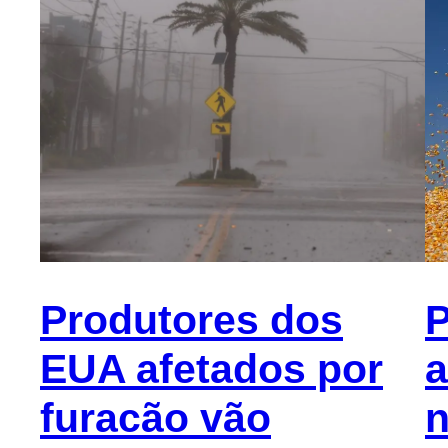
Produtores dos
P
EUA afetados por
a
furacão vão
n