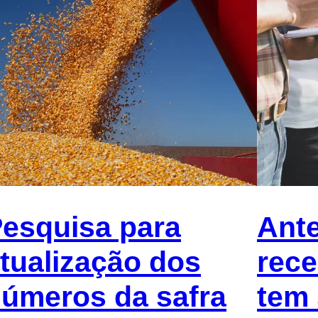
esquisa para
Ant
tualização dos
rece
úmeros da safra
tem 