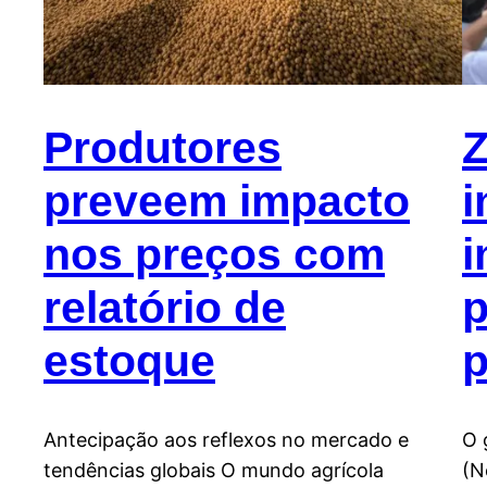
Produtores
preveem impacto
i
nos preços com
i
relatório de
p
estoque
p
Antecipação aos reflexos no mercado e
O 
tendências globais O mundo agrícola
(N