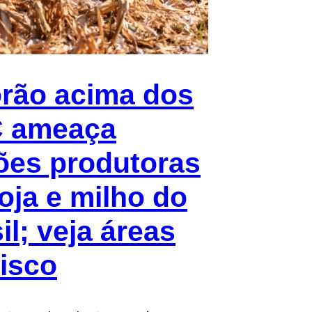
rão acima dos
C ameaça
ões produtoras
oja e milho do
il; veja áreas
isco