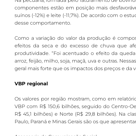
Na pecuária, formada pelo faturamento de bovinos,
componentes estão em posição mais desfavoráv
suínos (-12%) e leite (-11,7%). De acordo com o est
desse comportamento.
Como a variação do valor da produção é compost
efeitos da seca e do excesso de chuva que afet
produtividade. “Foi acentuado o efeito da qued
arroz, feijão, milho, soja, maçã, uva e outras. Ne
geral mais forte que os impactos dos preços e da va
VBP regional
Os valores por região mostram, como em relatórios
VBP com R$ 150,6 bilhões, seguido do Centro-Oest
R$ 45,1 bilhões) e Norte (R$ 29,8 bilhões). Na c
Paulo, Paraná e Minas Gerais são os que apresent