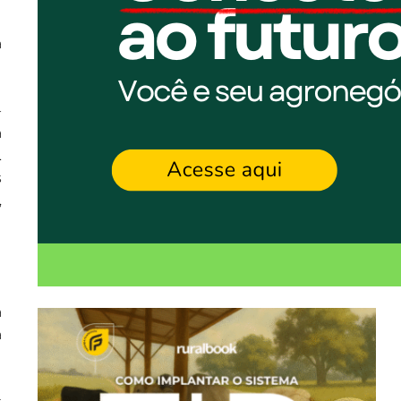
a
-
a
.
s
,
a
a