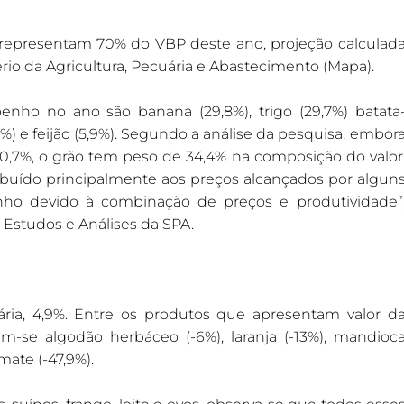
a representam 70% do VBP deste ano, projeção calculad
tério da Agricultura, Pecuária e Abastecimento (Mapa).
o no ano são banana (29,8%), trigo (29,7%) batata
1,9%) e feijão (5,9%). Segundo a análise da pesquisa, embor
,7%, o grão tem peso de 34,4% na composição do valor
buído principalmente aos preços alcançados por algun
o devido à combinação de preços e produtividade”
 Estudos e Análises da SPA.
ia, 4,9%. Entre os produtos que apresentam valor d
-se algodão herbáceo (-6%), laranja (-13%), mandioc
omate (-47,9%).