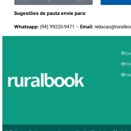
Sugestões de pauta envie para:
Whatsapp:
(94) 99220-9471 –
Email:
redacao@ruralbo
Qu
Pol
Fal