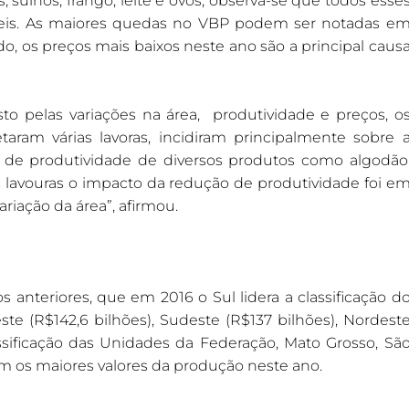
 suínos, frango, leite e ovos, observa-se que todos esse
eis. As maiores quedas no VBP podem ser notadas e
udo, os preços mais baixos neste ano são a principal caus
o pelas variações na área, produtividade e preços, o
aram várias lavoras, incidiram principalmente sobre 
a de produtividade de diversos produtos como algodão
ssas lavouras o impacto da redução de produtividade foi e
riação da área”, afirmou.
 anteriores, que em 2016 o Sul lidera a classificação d
e (R$142,6 bilhões), Sudeste (R$137 bilhões), Nordest
lassificação das Unidades da Federação, Mato Grosso, Sã
am os maiores valores da produção neste ano.