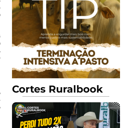
s
m
a
s
a
,
m
Cortes Ruralbook
o
e
o