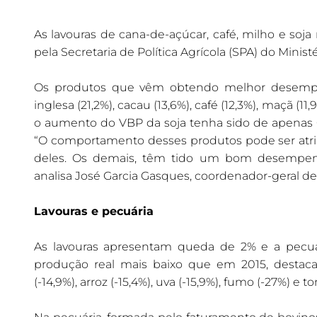
As lavouras de cana-de-açúcar, café, milho e soj
pela Secretaria de Política Agrícola (SPA) do Minis
Os produtos que vêm obtendo melhor desempenh
inglesa (21,2%), cacau (13,6%), café (12,3%), maçã (1
o aumento do VBP da soja tenha sido de apenas 0
“O comportamento desses produtos pode ser atri
deles. Os demais, têm tido um bom desempenh
analisa José Garcia Gasques, coordenador-geral de
Lavouras e pecuária
As lavouras apresentam queda de 2% e a pecuár
produção real mais baixo que em 2015, destacam
(-14,9%), arroz (-15,4%), uva (-15,9%), fumo (-27%) e t