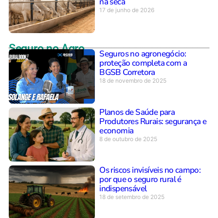
na seca
17 de junho de 2026
Seguro no Agro
Seguros no agronegócio:
proteção completa com a
BGSB Corretora
18 de novembro de 2025
Planos de Saúde para
Produtores Rurais: segurança e
economia
8 de outubro de 2025
Os riscos invisíveis no campo:
por que o seguro rural é
indispensável
18 de setembro de 2025