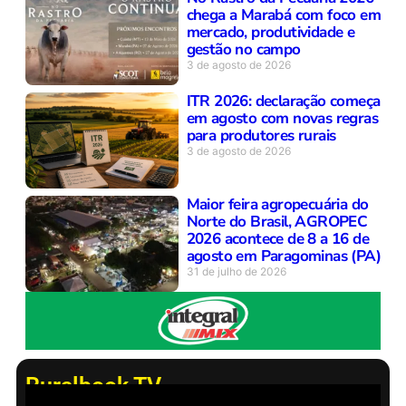
chega a Marabá com foco em
mercado, produtividade e
gestão no campo
3 de agosto de 2026
ITR 2026: declaração começa
em agosto com novas regras
para produtores rurais
3 de agosto de 2026
Maior feira agropecuária do
Norte do Brasil, AGROPEC
2026 acontece de 8 a 16 de
agosto em Paragominas (PA)
31 de julho de 2026
Ruralbook TV