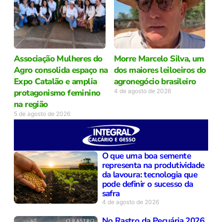
Associação Mulheres do
Morre Marcelo Silva, um
Agro consolida espaço na
dos maiores leiloeiros do
Expo Catalão e amplia
agronegócio brasileiro
protagonismo feminino
4 de agosto de 2026
na região
5 de agosto de 2026
O que uma boa semente
representa na produtividade
da lavoura: tecnologia que
pode definir o sucesso da
safra
4 de agosto de 2026
No Rastro da Pecuária 2026