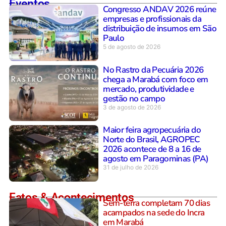
Eventos
Congresso ANDAV 2026 reúne
empresas e profissionais da
distribuição de insumos em São
Paulo
5 de agosto de 2026
No Rastro da Pecuária 2026
chega a Marabá com foco em
mercado, produtividade e
gestão no campo
3 de agosto de 2026
Maior feira agropecuária do
Norte do Brasil, AGROPEC
2026 acontece de 8 a 16 de
agosto em Paragominas (PA)
31 de julho de 2026
Fatos & Acontecimentos
Sem-terra completam 70 dias
acampados na sede do Incra
em Marabá