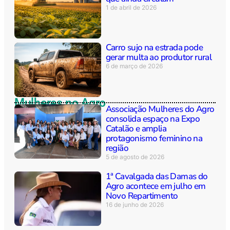
1 de abril de 2026
Carro sujo na estrada pode
gerar multa ao produtor rural
6 de março de 2026
Mulheres no Agro
Associação Mulheres do Agro
consolida espaço na Expo
Catalão e amplia
protagonismo feminino na
região
5 de agosto de 2026
1ª Cavalgada das Damas do
Agro acontece em julho em
Novo Repartimento
16 de junho de 2026