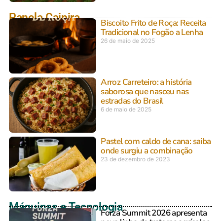
Panela Caipira
Biscoito Frito de Roça: Receita
Tradicional no Fogão a Lenha
26 de maio de 2025
Arroz Carreteiro: a história
saborosa que nasceu nas
estradas do Brasil
6 de maio de 2025
Pastel com caldo de cana: saiba
onde surgiu a combinação
23 de dezembro de 2023
Máquinas e Tecnologia
Forza Summit 2026 apresenta