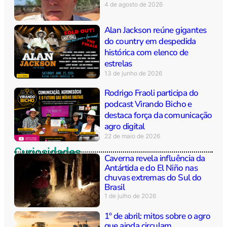
4 de agosto de 2026
Alan Jackson reúne gigantes
do country em despedida
histórica com elenco de
estrelas
13 de junho de 2026
Rodrigo Fraoli participa do
podcast Virando Bicho e
destaca força da comunicação
agro digital
22 de maio de 2026
Curiosidades
Caverna revela influência da
Antártida e do El Niño nas
chuvas extremas do Sul do
Brasil
1 de julho de 2026
1º de abril: mitos sobre o agro
que ainda circulam