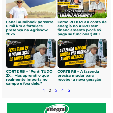
Canal Ruralbook percorre
Como REDUZIR a conta de
6 mil km e fortalece
energia no AGRO sem
presença na Agrishow
financiamento (você só
2026
paga se funcionar) #111
CORTE RB – “Perdi TUDO
CORTE RB – A fazenda
2X… Mas aprendi o que
precisa mudar para
realmente Importa no
receber a nova geração
campo e fora dele.”
1
2
3
4
5