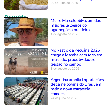
29 de julho de 2026
Pecuária
Morre Marcelo Silva, um dos
maiores leiloeiros do
agronegócio brasileiro
4 de agosto de 2026
No Rastro da Pecuária 2026
chega a Marabá com foco em
mercado, produtividade e
gestão no campo
3 de agosto de 2026
Argentina amplia importações
de carne bovina do Brasil em
meio a nova estratégia
comercial
24 de julho de 2026