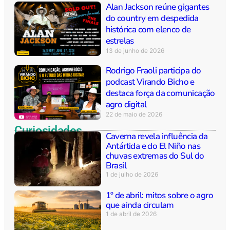
Alan Jackson reúne gigantes
do country em despedida
histórica com elenco de
estrelas
13 de junho de 2026
Rodrigo Fraoli participa do
podcast Virando Bicho e
destaca força da comunicação
agro digital
22 de maio de 2026
Curiosidades
Caverna revela influência da
Antártida e do El Niño nas
chuvas extremas do Sul do
Brasil
1 de julho de 2026
1º de abril: mitos sobre o agro
que ainda circulam
1 de abril de 2026