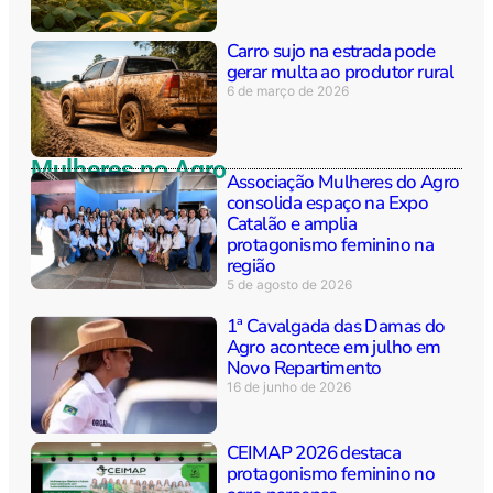
Carro sujo na estrada pode
gerar multa ao produtor rural
6 de março de 2026
Mulheres no Agro
Associação Mulheres do Agro
consolida espaço na Expo
Catalão e amplia
protagonismo feminino na
região
5 de agosto de 2026
1ª Cavalgada das Damas do
Agro acontece em julho em
Novo Repartimento
16 de junho de 2026
CEIMAP 2026 destaca
protagonismo feminino no