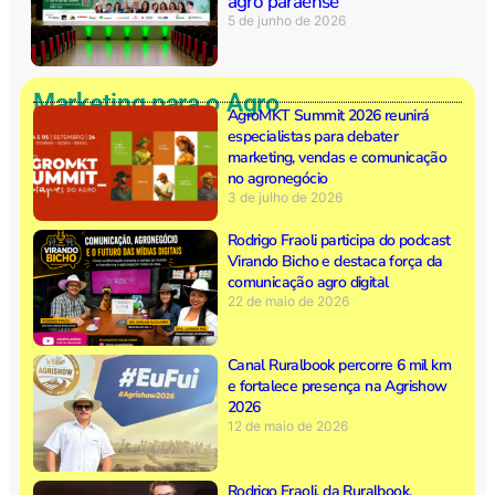
agro paraense
5 de junho de 2026
Marketing para o Agro
AgroMKT Summit 2026 reunirá
especialistas para debater
marketing, vendas e comunicação
no agronegócio
3 de julho de 2026
Rodrigo Fraoli participa do podcast
Virando Bicho e destaca força da
comunicação agro digital
22 de maio de 2026
Canal Ruralbook percorre 6 mil km
e fortalece presença na Agrishow
2026
12 de maio de 2026
Rodrigo Fraoli, da Ruralbook,