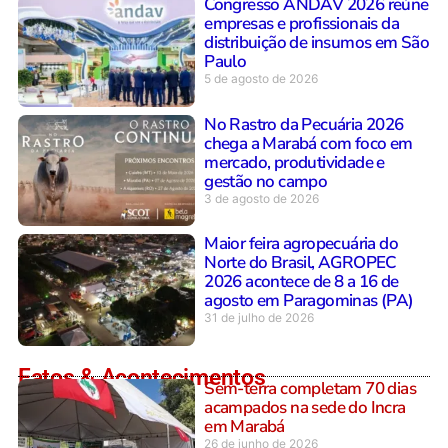
Congresso ANDAV 2026 reúne
empresas e profissionais da
distribuição de insumos em São
Paulo
5 de agosto de 2026
No Rastro da Pecuária 2026
chega a Marabá com foco em
mercado, produtividade e
gestão no campo
3 de agosto de 2026
Maior feira agropecuária do
Norte do Brasil, AGROPEC
2026 acontece de 8 a 16 de
agosto em Paragominas (PA)
31 de julho de 2026
Fatos & Acontecimentos
Sem-terra completam 70 dias
acampados na sede do Incra
em Marabá
26 de junho de 2026