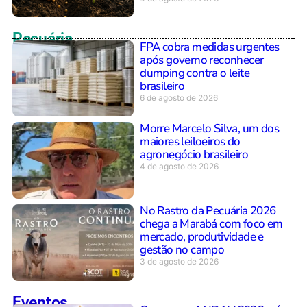
Pecuária
FPA cobra medidas urgentes
após governo reconhecer
dumping contra o leite
brasileiro
6 de agosto de 2026
Morre Marcelo Silva, um dos
maiores leiloeiros do
agronegócio brasileiro
4 de agosto de 2026
No Rastro da Pecuária 2026
chega a Marabá com foco em
mercado, produtividade e
gestão no campo
3 de agosto de 2026
Eventos