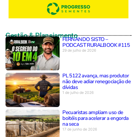
Gestão & Planejamento
FERNANDO SISTO –
PODCAST RURALBOOK #115
29 de julho de 2026
PL 5122 avança, mas produtor
não deve adiar renegociação de
dívidas
1 de julho de 2026
Pecuaristas ampliam uso de
boitéis para acelerar a engorda
na seca
17 de junho de 2026