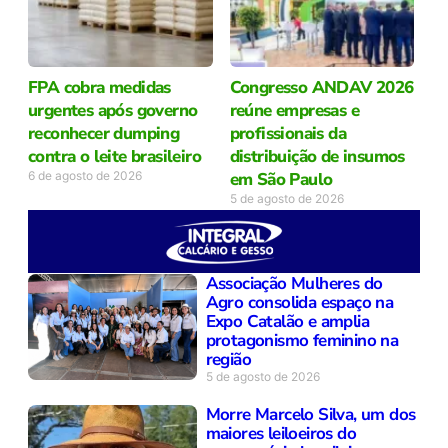
FPA cobra medidas
Congresso ANDAV 2026
urgentes após governo
reúne empresas e
reconhecer dumping
profissionais da
contra o leite brasileiro
distribuição de insumos
6 de agosto de 2026
em São Paulo
5 de agosto de 2026
Associação Mulheres do
Agro consolida espaço na
Expo Catalão e amplia
protagonismo feminino na
região
5 de agosto de 2026
Morre Marcelo Silva, um dos
maiores leiloeiros do