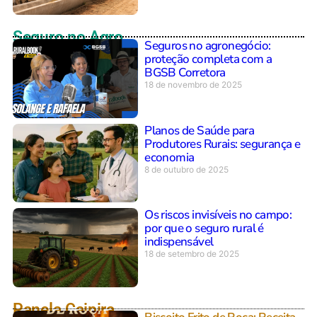
Seguro no Agro
Seguros no agronegócio:
proteção completa com a
BGSB Corretora
18 de novembro de 2025
Planos de Saúde para
Produtores Rurais: segurança e
economia
8 de outubro de 2025
Os riscos invisíveis no campo:
por que o seguro rural é
indispensável
18 de setembro de 2025
Panela Caipira