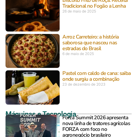
Biscoito Frito de Roça: Receita
Tradicional no Fogão a Lenha
26 de maio de 2025
Arroz Carreteiro: a história
saborosa que nasceu nas
estradas do Brasil
6 de maio de 2025
Pastel com caldo de cana: saiba
onde surgiu a combinação
23 de dezembro de 2023
Máquinas e Tecnologia
Forza Summit 2026 apresenta
nova linha de tratores agrícolas
FORZA com foco no
agronegócio brasileiro